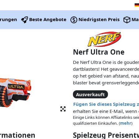
erungen
Beste Angebote
Niedrigsten Preis
Ma
Nerf Ultra One
De Nerf Ultra One is de goude
dartblasters! Het geavanceerde
op het gebied van afstand, na
blaster bevat grensverleggende
vliegende Nerf-darts ooit, met
Ausverkauft
Aerofin-technologie en Nerf Ult
een hoger niveau met de Nerf 
Fügen Sie dieses Spielzeug 
erhalten Sie eine E-Mail, wenn 
Einige Links können Affiiatelinks se
qualifizierten Einkäufen. (
mehr
)
ormationen
Spielzeug Preisen