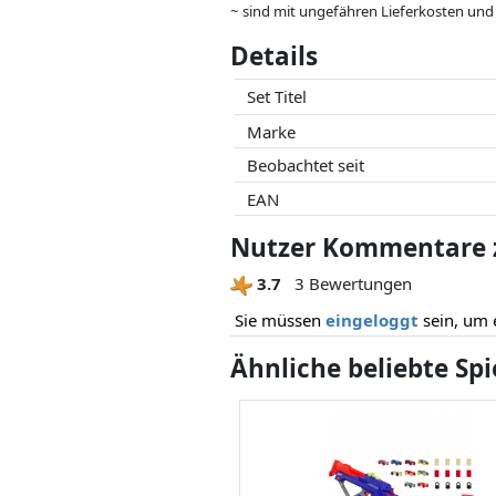
~ sind mit ungefähren Lieferkosten und
können.
Details
Preise und Verfügbarkeiten können sich
Partner haben darauf keinerlei Einfluss
Set Titel
Marke
Beobachtet seit
EAN
Nutzer Kommentare z
3.7
3 Bewertungen
Sie müssen
eingeloggt
sein, um 
Ähnliche beliebte Sp