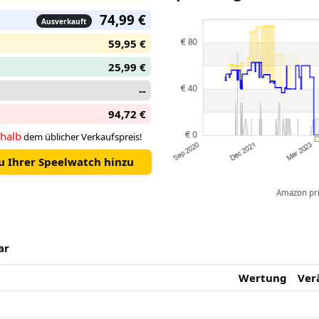
74,99 €
Ausverkauft
59,95 €
25,99 €
--
94,72 €
halb
dem üblicher Verkaufspreis!
zu Ihrer Speelwatch hinzu
Amazon pric
ar
Wertung
Ver