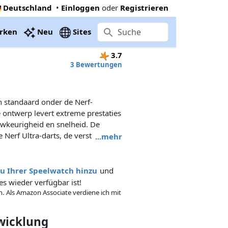
Deutschland
•
Einloggen
oder
Registrieren
rken
Neu
Sites
3.7
3 Bewertungen
n standaard onder de Nerf-
 ontwerp levert extreme prestaties
uwkeurigheid en snelheid. De
 Nerf Ultra-darts, de verst
…
mehr
 een innovatieve vliegpunt,
ra-schuimrubber. Til je spel naar
Ultra One!
zu Ihrer Speelwatch hinzu
und
es wieder verfügbar ist!
in. Als Amazon Associate verdiene ich mit
twicklung