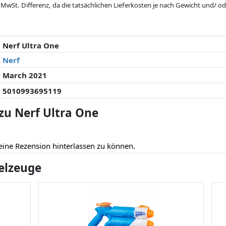
 MwSt. Differenz, da die tatsächlichen Lieferkosten je nach Gewicht und/
 seit der letzten Aktualisierung geändert haben. Die Ordnung erfolgt rein
. Nur bei gleichen Preisen können historische Leistungen die Ordnung beein
Nerf Ultra One
Nerf
March 2021
5010993695119
u Nerf Ultra One
eine Rezension hinterlassen zu können.
ielzeuge