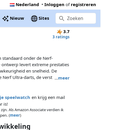
Nederland
•
Inloggen
of
registreren
Nieuw
Sites
3.7
3 ratings
n standaard onder de Nerf-
 ontwerp levert extreme prestaties
uwkeurigheid en snelheid. De
 Nerf Ultra-darts, de verst
…
meer
 een innovatieve vliegpunt,
ra-schuimrubber. Til je spel naar
Ultra One!
 je speelwatch
en krijg een mail
 is!
 zijn. Als Amazon Associate verdien ik
pen. (
meer
)
wikkeling