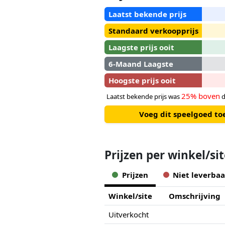
Laatst bekende prijs
Standaard verkoopprijs
Laagste prijs ooit
6-Maand Laagste
Hoogste prijs ooit
25% boven
Laatst bekende prijs was
d
Voeg dit speelgoed to
Prijzen per winkel/si
Prijzen
Niet leverbaa
Winkel/site
Omschrijving
Uitverkocht