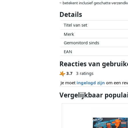
~ betekent inclusief geschatte verzendk
Prijzen en beschikbaarheid kunnen zijn 
Details
geen enkele invoed op. Alleen bij gelijk
Titel van set
Merk
Gemonitord sinds
EAN
Reacties van gebruik
3.7
3 ratings
Je moet
ingelogd zijn
om een revi
Vergelijkbaar popula