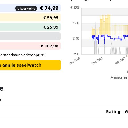
€ 74,99
Uitverkocht
€ 59,95
€ 25,99
--
€ 102,98
e standaard verkoopprijs!
e aan je speelwatch
Amazon pric
te
r
Rating
G