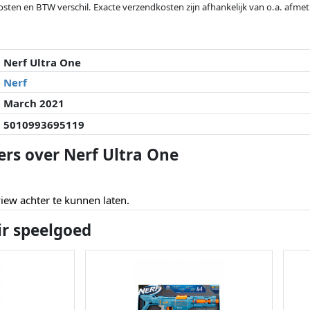
osten en BTW verschil. Exacte verzendkosten zijn afhankelijk van o.a. afme
veranderd sinds de laatste controle. Volgorde is puur op basis van prijs, v
e prijzen kunnen historische prestaties de volgorde beïnvloeden.
Nerf Ultra One
Nerf
March 2021
5010993695119
ers over Nerf Ultra One
ew achter te kunnen laten.
ir speelgoed