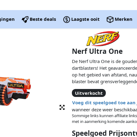
igingen
Beste deals
Laagste ooit
Merken
Nerf Ultra One
De Nerf Ultra One is de goude
dartblasters! Het geavanceerde
op het gebied van afstand, na
blaster bevat grensverleggende
vliegende Nerf-darts ooit, met
Uitverkocht
Aerofin-technologie en Nerf Ult
een hoger niveau met de Nerf 
Voeg dit speelgoed toe aan
wanneer deze weer beschikbaar
Sommige links kunnen affiliate links
met in aanmerking komende aanko
Speelgoed Prijsont