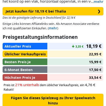
het koord op een vlak, horizontaal oppervlak, in een vorm
…
mehr
naar keuze. Verdeel de 24 magneten tussen de spelers. De
Jetzt kaufen für 18,19 € bei Thalia
❯
eerste speler die al z’n mageneten kan afleggen wint het spel.
Dies ist die günstigste Lieferung in Deutschland für 22,14 €
Einige Links können Affiiatelinks sein. Als Amazon Associate verdiene
ich mit qualifizierten Einkäufen. (
mehr
)
Preisgestaltungsinformationen
18,19 €
Aktueller Preis
↓
3,35 €
Üblicher Verkaufspreis
22,95 €
Besten Preis je
15,99 €
6-Monat Besten
17,50 €
Höchsten Preis je
33,54 €
21% unterhalb
4,76 €
Preis ist
dem üblicher Verkaufspreis, ein
Rabatt!
Fügen Sie dieses Spielzeug zu Ihrer Speelwatch
hinzu