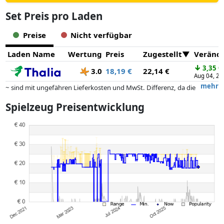
Set Preis pro Laden
Preise
Nicht verfügbar
Laden Name
Wertung
Preis
Zugestellt
Veränd
↓
3,35 €
3.0
18,19 €
22,14 €
Aug 04, 20
mehr
~ sind mit ungefähren Lieferkosten und MwSt. Differenz, da die
tatsächlichen Lieferkosten je nach Gewicht und/ oder Maßen der Ware
Spielzeug Preisentwicklung
abweichen können.
Preise und Verfügbarkeiten können sich seit der letzten Aktualisierung
geändert haben. Die Ordnung erfolgt rein nach dem Preis,
Vergütungen durch Partner haben darauf keinerlei Einfluss. Nur bei
gleichen Preisen können historische Leistungen die Ordnung
beeinflussen.