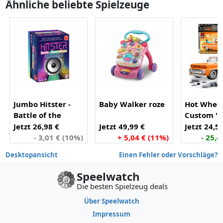
Ähnliche beliebte Spielzeuge
Jumbo Hitster -
Baby Walker roze
Hot Whee
Battle of the
Custom '6
Generations
Pickup
Jetzt 26,98 €
Jetzt 49,99 €
Jetzt 24,5
(Netherlands)
- 3,01 € (10%)
+ 5,04 € (11%)
- 25,4
Desktopansicht
Einen Fehler oder Vorschläge?
Speelwatch
Die besten Spielzeug deals
Über Speelwatch
Impressum