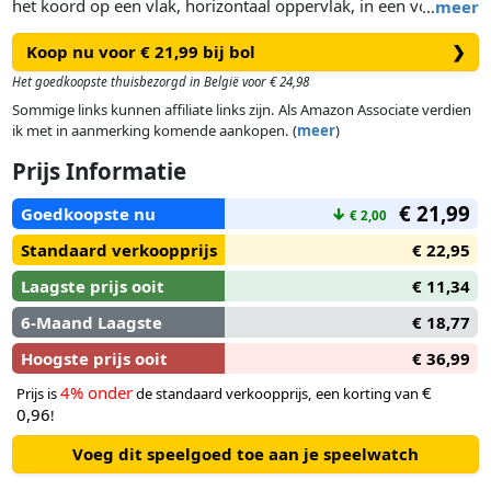
het koord op een vlak, horizontaal oppervlak, in een vorm
…
meer
naar keuze. Verdeel de 24 magneten tussen de spelers. De
Koop nu voor € 21,99 bij bol
❯
eerste speler die al z’n mageneten kan afleggen wint het spel.
Het goedkoopste thuisbezorgd in België voor € 24,98
Sommige links kunnen affiliate links zijn. Als Amazon Associate verdien
ik met in aanmerking komende aankopen. (
meer
)
Prijs Informatie
€ 21,99
Goedkoopste nu
↓
€ 2,00
Standaard verkoopprijs
€ 22,95
Laagste prijs ooit
€ 11,34
6-Maand Laagste
€ 18,77
Hoogste prijs ooit
€ 36,99
4% onder
€
Prijs is
de standaard verkoopprijs, een korting van
0,96
!
Voeg dit speelgoed toe aan je speelwatch