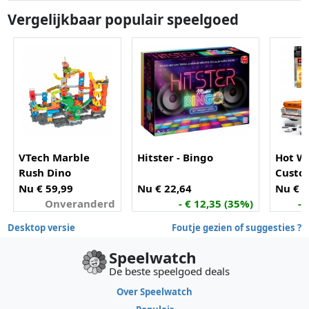
Vergelijkbaar populair speelgoed
VTech Marble
Hitster - Bingo
Hot W
Rush Dino
Custo
Adventures
Picku
Nu € 59,99
Nu € 22,64
Nu € 2
Magnetic set
Onveranderd
- € 12,35 (35%)
- 
XL400E
Desktop versie
Foutje gezien of suggesties ?
Speelwatch
De beste speelgoed deals
Over Speelwatch