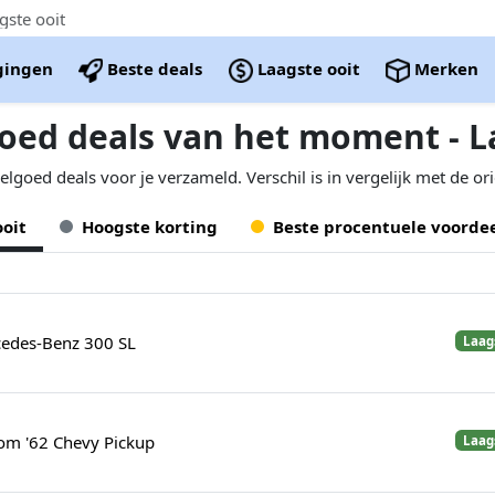
gste ooit
igingen
Beste deals
Laagste ooit
Merken
oed deals van het moment - L
oed deals voor je verzameld. Verschil is in vergelijk met de orig
ooit
Hoogste korting
Beste procentuele voorde
edes-Benz 300 SL
Laag
om '62 Chevy Pickup
Laag