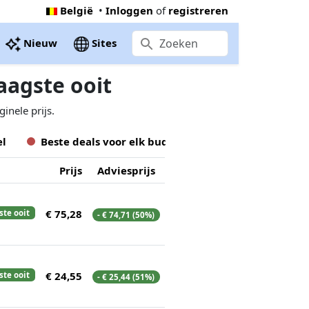
België
•
Inloggen
of
registreren
Nieuw
Sites
aagste ooit
inele prijs.
el
Beste deals voor
elk
budget
Prijs
Adviesprijs
€ 75,28
ste ooit
- € 74,71 (50%)
€ 24,55
ste ooit
- € 25,44 (51%)