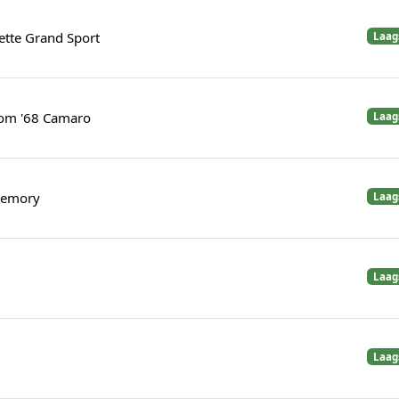
ette Grand Sport
Laag
tom '68 Camaro
Laag
 Memory
Laag
Laag
Laag