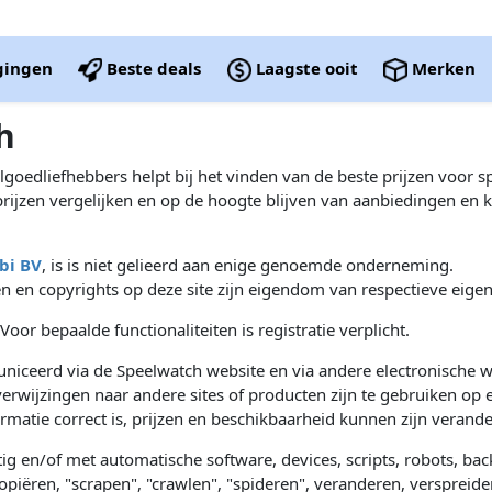
igingen
Beste deals
Laagste ooit
Merken
h
lgoedliefhebbers helpt bij het vinden van de beste prijzen voor
rijzen vergelijken en op de hoogte blijven van aanbiedingen en k
bi BV
, is is niet gelieerd aan enige genoemde onderneming.
n en copyrights op deze site zijn eigendom van respectieve eigen
 Voor bepaalde functionaliteiten is registratie verplicht.
niceerd via de Speelwatch website en via andere electronische w
erwijzingen naar andere sites of producten zijn te gebruiken op e
atie correct is, prijzen en beschikbaarheid kunnen zijn verander
ig en/of met automatische software, devices, scripts, robots, b
kopiëren, "scrapen", "crawlen", "spideren", veranderen, verspreid