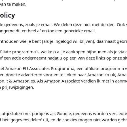
 van te maken.
olicy
le gegevens, zoals je email. We delen deze niet met derden. Ook 
aangemeldt, en heel af en toe een generieke email.
thouden wie je bent (als je ingelogd wil blijven), daarnaast geb
filiate-programma's, welke o.a. je aankopen bijhouden als je via on
of een actie onderneemt nadat u op een van deze links op onze sit
het Amazon EU Associates Programma, een affiliate programma w
en door te adverteren voor en te linken naar Amazon.co.uk, Ama
n.it & Amazon.es. Als Amazon Associate verdien ik met in aa
 prijswijzigingen.
afgesloten met partijens als Google, gegevens worden versleute
d het 'gegevens delen' uit, en de cookies mogen niet worden geb