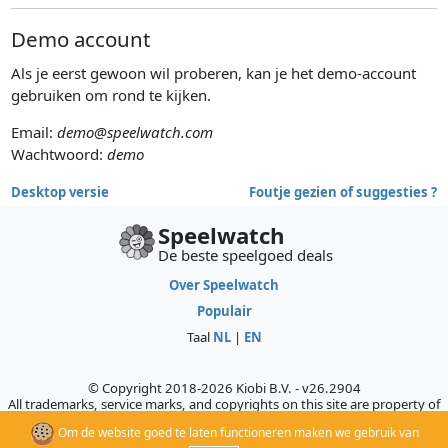
Demo account
Als je eerst gewoon wil proberen, kan je het demo-account
gebruiken om rond te kijken.
Email:
demo@speelwatch.com
Wachtwoord:
demo
Desktop versie
Foutje gezien of suggesties ?
Speelwatch
De beste speelgoed deals
Over Speelwatch
Populair
Taal
NL
|
EN
© Copyright 2018-2026 Kiobi B.V. - v26.2904
All trademarks, service marks, and copyrights on this site are property of
their respective owners, who do not sponsor, authorize, or endorse this
Om de website goed te laten functioneren maken we gebruik van
site.