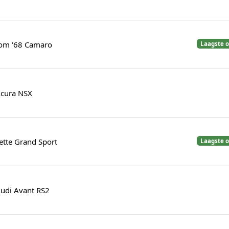
tom '68 Camaro
Laagste o
Acura NSX
ette Grand Sport
Laagste o
Audi Avant RS2