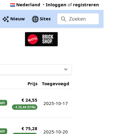
Nederland
•
Inloggen
of
registreren
Nieuw
Sites
Prijs
Toegevoegd
€ 24,55
2025-10-17
oit
- € 25,44 (51%)
€ 75,28
2025-10-20
oit