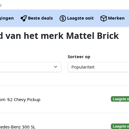
p
igingen
Beste deals
Laagste ooit
Merken
d van het merk Mattel Brick
Sorteer op
om '62 Chevy Pickup
Laagste o
edes-Benz 300 SL
Laagste o