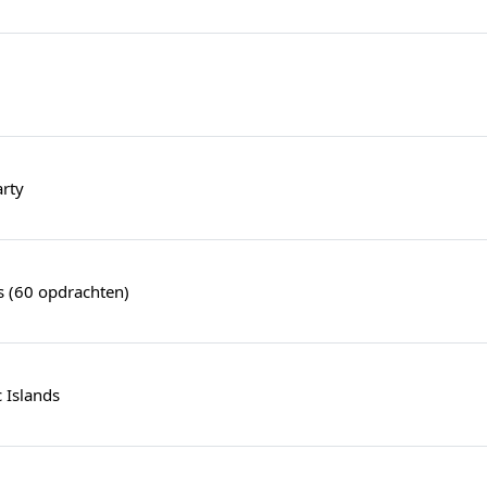
rty
s (60 opdrachten)
 Islands