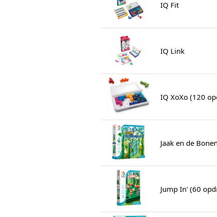
IQ Fit
IQ Link
IQ XoXo (120 op
Jaak en de Bone
Jump In' (60 opd