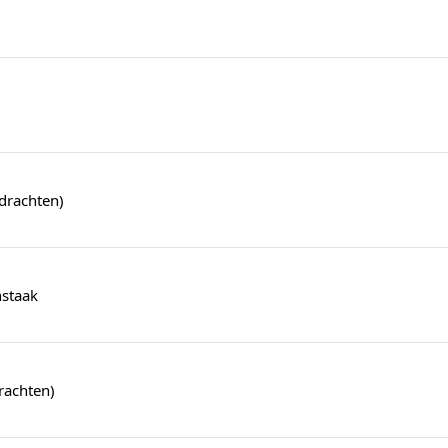
drachten)
nstaak
rachten)