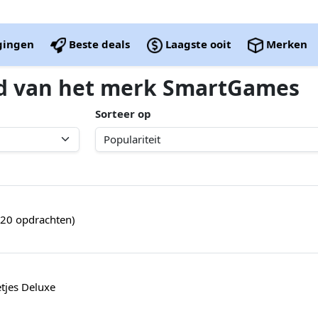
igingen
Beste deals
Laagste ooit
Merken
ed van het merk SmartGames
Sorteer op
120 opdrachten)
etjes Deluxe