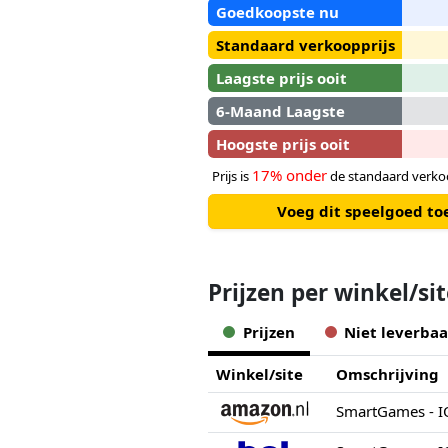
Goedkoopste nu
Standaard verkoopprijs
Laagste prijs ooit
6-Maand Laagste
Hoogste prijs ooit
17% onder
Prijs is
de standaard verkoo
Voeg dit speelgoed to
Prijzen per winkel/si
Prijzen
Niet leverbaa
Winkel/site
Omschrijving