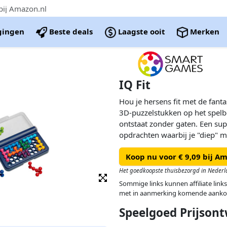
bij Amazon.nl
igingen
Beste deals
Laagste ooit
Merken
IQ Fit
Hou je hersens fit met de fantas
3D-puzzelstukken op het spelb
ontstaat zonder gaten. Een su
opdrachten waarbij je "diep" 
vinden.
Koop nu voor € 9,09 bij A
Het goedkoopste thuisbezorgd in Nederl
Sommige links kunnen affiliate links
met in aanmerking komende aanko
Speelgoed Prijsont