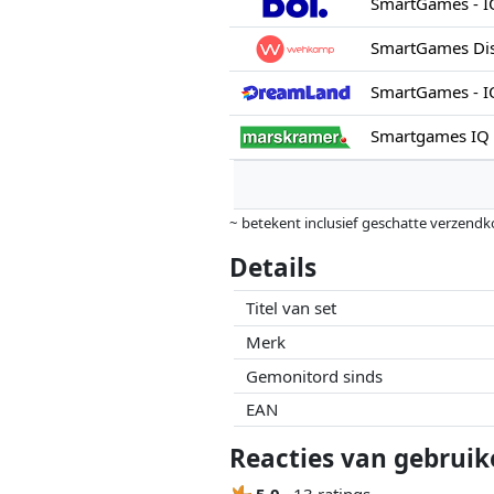
SmartGames - IQ
SmartGames Disp
SmartGames - IQ
Smartgames IQ F
~ betekent inclusief geschatte verzendk
Prijzen en beschikbaarheid kunnen zijn 
Details
geen enkele invoed op. Alleen bij gelijk
Titel van set
Merk
Gemonitord sinds
EAN
Reacties van gebruike
5.0
13 ratings