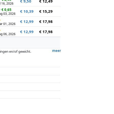
€ 9,50
€ 12,49
l 16, 2026
↓
€ 0,65
€ 10,39
€ 15,29
ug 03, 2026
↻
€ 12,99
€ 17,98
ar 01, 2026
↻
€ 12,99
€ 17,98
ug 06, 2026
meer
tingen en/of gewicht.
ergoedingen door partners hebben hier