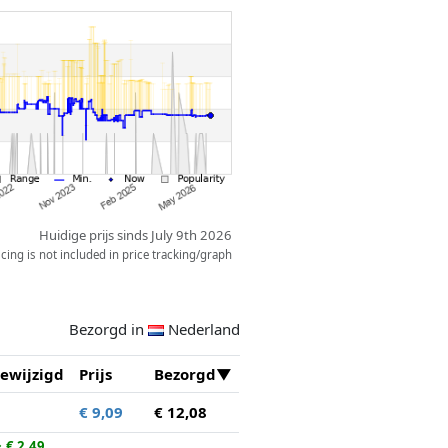
Huidige prijs sinds July 9th 2026
ing is not included in price tracking/graph
Bezorgd in
Nederland
ewijzigd
Prijs
Bezorgd
€ 9,09
€ 12,08
↓
€ 2,49