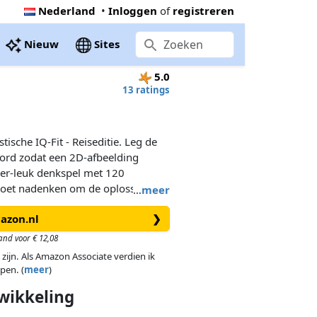
Nederland
•
Inloggen
of
registreren
Nieuw
Sites
5.0
13 ratings
tische IQ-Fit - Reiseditie. Leg de
ord zodat een 2D-afbeelding
per-leuk denkspel met 120
moet nadenken om de oplossing te
…
meer
mazon.nl
❯
and voor € 12,08
 zijn. Als Amazon Associate verdien ik
pen. (
meer
)
wikkeling