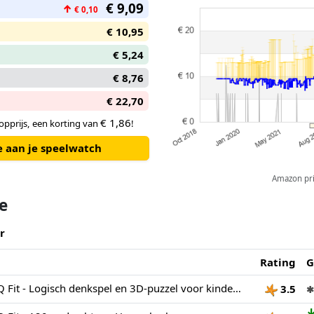
€ 9,09
↑
€ 0,10
€ 10,95
€ 5,24
€ 8,76
€ 22,70
€ 1,86
pprijs, een korting van
!
e aan je speelwatch
Amazon pric
te
r
Rating
G
SmartGames - IQ Fit - Logisch denkspel en 3D-puzzel voor kinderen 6+ - 120 solo uitdagingen - Educatief kinderspel voor ruimtelijk inzicht en concentratie - Compact IQ breinspel
3.5
✱