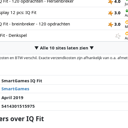
 Fit - 120 opdrachten - Hersenbreker
4.0
Ju
lay 12 pcs: IQ Fit
3.0
A
 Fit - breinbreker - 120 opdrachten
3.0
M
it - Denkspel
A
▼ Alle 10 sites laten zien ▼
osten en BTW verschil. Exacte verzendkosten zijn afhankelijk van o.a. afme
veranderd sinds de laatste controle. Volgorde is puur op basis van prijs, v
e prijzen kunnen historische prestaties de volgorde beïnvloeden.
SmartGames IQ Fit
SmartGames
April 2019
5414301515975
rs over IQ Fit