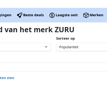
igingen
Beste deals
Laagste ooit
Merken
ed van het merk ZURU
Sorteer op
ten zien