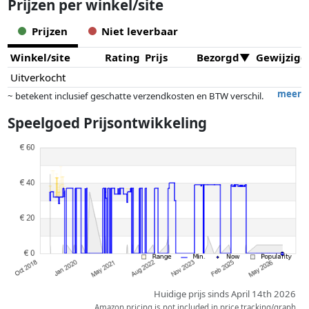
Prijzen per winkel/site
Prijzen
Niet leverbaar
Winkel/site
Rating
Prijs
Bezorgd
Gewijzigd
Uitverkocht
meer
~ betekent inclusief geschatte verzendkosten en BTW verschil.
Exacte verzendkosten zijn afhankelijk van o.a. afmetingen en/of
Speelgoed Prijsontwikkeling
gewicht.
Prijzen en beschikbaarheid kunnen zijn veranderd sinds de laatste
controle. Volgorde is puur op basis van prijs, vergoedingen door
partners hebben hier geen enkele invoed op. Alleen bij gelijke prijzen
kunnen historische prestaties de volgorde beïnvloeden.
Huidige prijs sinds April 14th 2026
Amazon pricing is not included in price tracking/graph