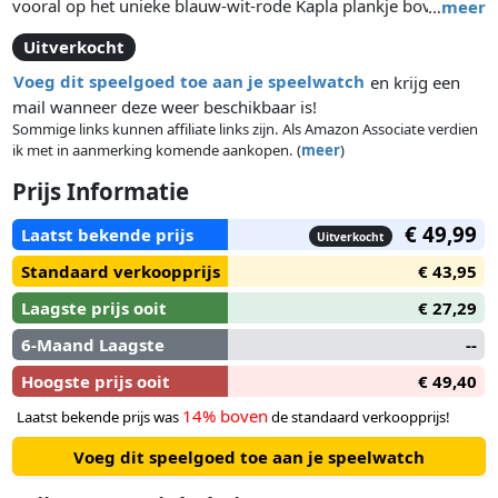
vooral op het unieke blauw-wit-rode Kapla plankje bovenin.
…
meer
De doos is speciaal voor het bouwen van de Eiffeltoren,
Uitverkocht
alhoewel er ook andere bouwwerken mee te bouwen zijn.
Voeg dit speelgoed toe aan je speelwatch
en krijg een
mail wanneer deze weer beschikbaar is!
Sommige links kunnen affiliate links zijn. Als Amazon Associate verdien
ik met in aanmerking komende aankopen. (
meer
)
Prijs Informatie
€ 49,99
Laatst bekende prijs
Uitverkocht
Standaard verkoopprijs
€ 43,95
Laagste prijs ooit
€ 27,29
6-Maand Laagste
--
Hoogste prijs ooit
€ 49,40
14% boven
Laatst bekende prijs was
de standaard verkoopprijs!
Voeg dit speelgoed toe aan je speelwatch