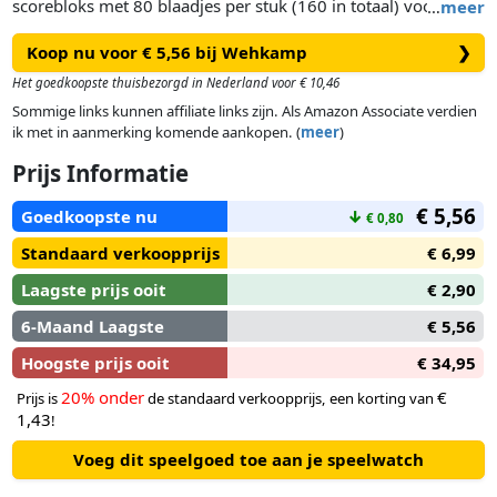
scorebloks met 80 blaadjes per stuk (160 in totaal) voor het
…
meer
populaire dobbelspel en kaartspel QWIXX ***
Koop nu voor € 5,56 bij Wehkamp
❯
Het goedkoopste thuisbezorgd in Nederland voor € 10,46
Sommige links kunnen affiliate links zijn. Als Amazon Associate verdien
ik met in aanmerking komende aankopen. (
meer
)
Prijs Informatie
€ 5,56
Goedkoopste nu
↓
€ 0,80
Standaard verkoopprijs
€ 6,99
Laagste prijs ooit
€ 2,90
6-Maand Laagste
€ 5,56
Hoogste prijs ooit
€ 34,95
20% onder
€
Prijs is
de standaard verkoopprijs, een korting van
1,43
!
Voeg dit speelgoed toe aan je speelwatch