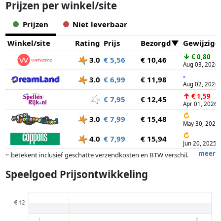
Prijzen per winkel/site
Prijzen
Niet leverbaar
Winkel/site
Rating
Prijs
Bezorgd
Gewijzigd
↓
€ 0,80
3.0
€ 5,56
€ 10,46
Aug 03, 2026
-
3.0
€ 6,99
€ 11,98
Aug 02, 2026
↑
€ 1,59
€ 7,95
€ 12,45
Apr 01, 2026
↻
3.0
€ 7,99
€ 15,48
May 30, 2026
↻
4.0
€ 7,99
€ 15,94
Jun 20, 2025
meer
~ betekent inclusief geschatte verzendkosten en BTW verschil.
Exacte verzendkosten zijn afhankelijk van o.a. afmetingen en/of
Speelgoed Prijsontwikkeling
gewicht.
Prijzen en beschikbaarheid kunnen zijn veranderd sinds de laatste
controle. Volgorde is puur op basis van prijs, vergoedingen door
partners hebben hier geen enkele invoed op. Alleen bij gelijke prijzen
kunnen historische prestaties de volgorde beïnvloeden.