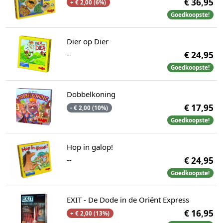
€ 36,95
+ € 2,00 (6%)
Goedkoopste!
Dier op Dier
--
€ 24,95
Goedkoopste!
Dobbelkoning
€ 17,95
- € 2,00 (10%)
Goedkoopste!
Hop in galop!
--
€ 24,95
Goedkoopste!
EXIT - De Dode in de Oriënt Express
€ 16,95
+ € 2,00 (13%)