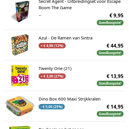
Secret Agent - Uitbreidingset voor Escape
Room The Game
--
€ 9,95
Goedkoopste!
Azul - De Ramen van Sintra
€ 44,95
+ € 4,96 (12%)
Goedkoopste!
Twenty One (21)
€ 13,95
+ € 3,00 (27%)
Goedkoopste!
Dino Box 600 Maxi Strijkkralen
€ 14,95
- € 5,00 (25%)
Goedkoopste!