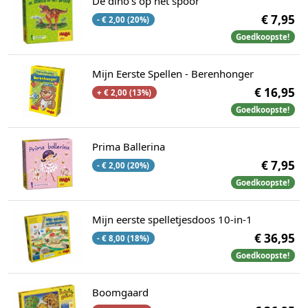
De dino's op het spoor
€ 7,95
- € 2,00 (20%)
Goedkoopste!
Mijn Eerste Spellen - Berenhonger
€ 16,95
+ € 2,00 (13%)
Goedkoopste!
Prima Ballerina
€ 7,95
- € 2,00 (20%)
Goedkoopste!
Mijn eerste spelletjesdoos 10-in-1
€ 36,95
- € 8,00 (18%)
Goedkoopste!
Boomgaard