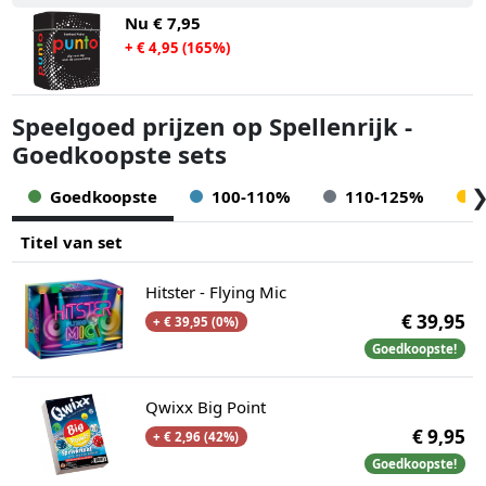
Nu
€ 7,95
+ € 4,95 (165%)
Speelgoed prijzen op Spellenrijk -
Goedkoopste sets
Goedkoopste
100-110%
110-125%
Titel van set
Hitster - Flying Mic
€ 39,95
+ € 39,95 (0%)
Goedkoopste!
Qwixx Big Point
€ 9,95
+ € 2,96 (42%)
Goedkoopste!