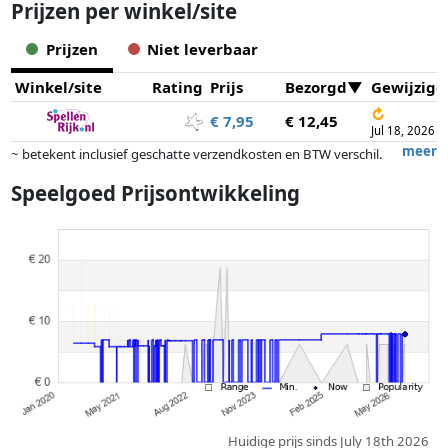
Prijzen per winkel/site
Prijzen
Niet leverbaar
Winkel/site
Rating
Prijs
Bezorgd
Gewijzigd
↻
€ 7,95
€ 12,45
Jul 18, 2026
meer
~ betekent inclusief geschatte verzendkosten en BTW verschil.
Exacte verzendkosten zijn afhankelijk van o.a. afmetingen en/of
Speelgoed Prijsontwikkeling
gewicht.
Prijzen en beschikbaarheid kunnen zijn veranderd sinds de laatste
controle. Volgorde is puur op basis van prijs, vergoedingen door
partners hebben hier geen enkele invoed op. Alleen bij gelijke prijzen
kunnen historische prestaties de volgorde beïnvloeden.
Huidige prijs sinds July 18th 2026