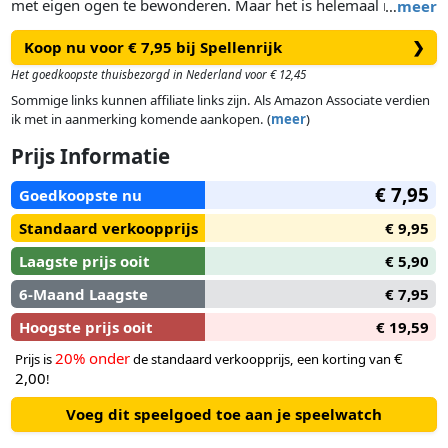
met eigen ogen te bewonderen. Maar het is helemaal niet zo
…
meer
gemakkelijk om deze enorme oerbeesten te vinden. Wie
Koop nu voor € 7,95 bij Spellenrijk
❯
krijgt het voor elkaar om de gezochte dino's één voor één om
te draaien en als eerste het doel te bereiken?
Het goedkoopste thuisbezorgd in Nederland voor € 12,45
Sommige links kunnen affiliate links zijn. Als Amazon Associate verdien
ik met in aanmerking komende aankopen. (
meer
)
Prijs Informatie
€ 7,95
Goedkoopste nu
Standaard verkoopprijs
€ 9,95
Laagste prijs ooit
€ 5,90
6-Maand Laagste
€ 7,95
Hoogste prijs ooit
€ 19,59
20% onder
€
Prijs is
de standaard verkoopprijs, een korting van
2,00
!
Voeg dit speelgoed toe aan je speelwatch