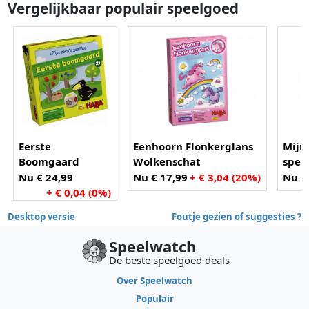
Vergelijkbaar populair speelgoed
Eerste
Eenhoorn Flonkerglans
Mijn
Boomgaard
Wolkenschat
spell
Nu € 24,99
Nu € 17,99
+ € 3,04 (20%)
Nu €
+ € 0,04 (0%)
Desktop versie
Foutje gezien of suggesties ?
Speelwatch
De beste speelgoed deals
Over Speelwatch
Populair