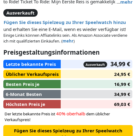
to Ride! Ticket To Ride: Mijn Eerste Reis is gemakkelijk en snel
…
mehr
te leren en is daardoor een perfecte kennismaking met de
Ausverkauft
Ticket To Ride spellenserie. Verzamel kaarten van
verschillende kleuren, gebruik deze om treinroutes te
Fügen Sie dieses Spielzeug zu Ihrer Speelwatch hinzu
claimen met jouw treintjes en behaal bestemmingskaarten
und erhalten Sie eine E-Mail, wenn es wieder verfügbar ist!
om het spel te winnen. Stap aan boord en beleef een
Einige Links können Affiiatelinks sein. Als Amazon Associate verdiene
ich mit qualifizierten Einkäufen. (
mehr
)
geweldig treinavontuur dwars door Europa!
Preisgestaltungsinformationen
34,99 €
Letzte bekannte Preis
Ausverkauft
Üblicher Verkaufspreis
24,95 €
Besten Preis je
16,99 €
6-Monat Besten
34,99 €
Höchsten Preis je
69,03 €
40% oberhalb
Der letzte bekannte Preis ist
dem üblicher
Verkaufspreis!
Fügen Sie dieses Spielzeug zu Ihrer Speelwatch