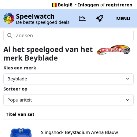
België
•
Inloggen
of
registreren
Speelwatch
MENU
De beste speelgoed deals
Al het speelgoed van het
merk Beyblade
Kies een merk
Sorteer op
Titel van set
Slingshock Beystadium Arena Blauw