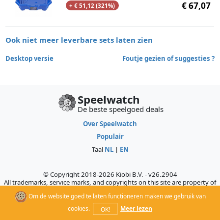
€ 67,07
+ € 51,12 (321%)
Ook niet meer leverbare sets laten zien
Desktop versie
Foutje gezien of suggesties ?
Speelwatch
De beste speelgoed deals
Over Speelwatch
Populair
Taal
NL
|
EN
© Copyright 2018-2026 Kiobi B.V. - v26.2904
All trademarks, service marks, and copyrights on this site are property of
their respective owners, who do not sponsor, authorize, or endorse this
Om de website goed te laten functioneren maken we gebruik van
site.
cookies.
Meer lezen
OK!