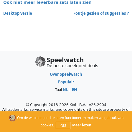
Ook niet meer leverbare sets laten zien
Desktop versie
Foutje gezien of suggesties ?
Speelwatch
De beste speelgoed deals
Over Speelwatch
Populair
Taal
NL
|
EN
© Copyright 2018-2026 Kiobi B.V. - v26.2904
All trademarks, service marks, and copyrights on this site are property of
their respective owners, who do not sponsor, authorize, or endorse this
Om de website goed te laten functioneren maken we gebruik van
site.
cookies.
Meer lezen
OK!