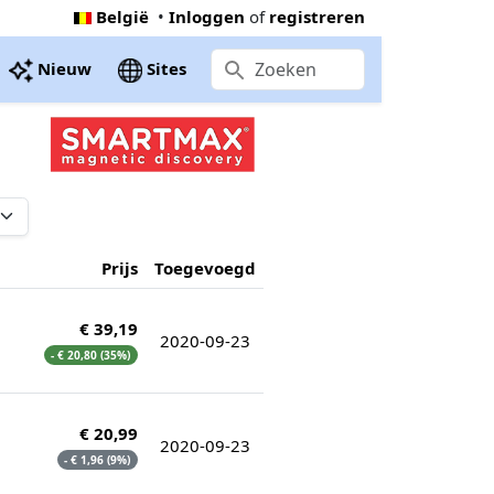
België
•
Inloggen
of
registreren
Nieuw
Sites
Prijs
Toegevoegd
€ 39,19
2020-09-23
- € 20,80 (35%)
€ 20,99
2020-09-23
- € 1,96 (9%)