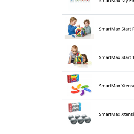
SmartMax My Firs
SmartMax Start 
SmartMax Start T
SmartMax Xtensi
SmartMax Xtensio