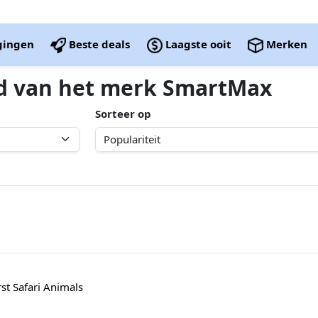
igingen
Beste deals
Laagste ooit
Merken
ed van het merk SmartMax
Sorteer op
t Safari Animals