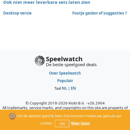
Ook niet meer leverbare sets laten zien
Desktop versie
Foutje gezien of suggesties ?
Speelwatch
De beste speelgoed deals
Over Speelwatch
Populair
Taal
NL
|
EN
© Copyright 2018-2026 Kiobi B.V. - v26.2904
All trademarks, service marks, and copyrights on this site are property of
their respective owners, who do not sponsor, authorize, or endorse this
Om de website goed te laten functioneren maken we gebruik van
site.
cookies.
Meer lezen
OK!