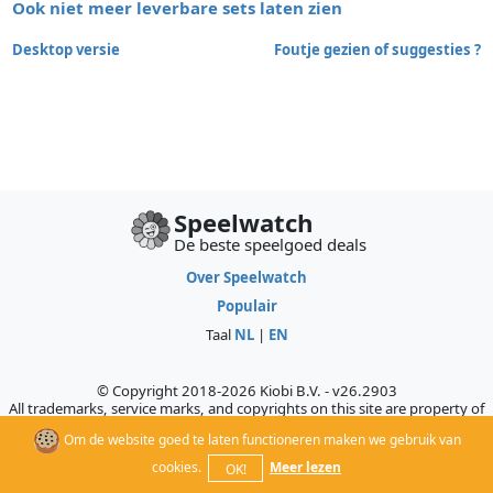
Ook niet meer leverbare sets laten zien
Desktop versie
Foutje gezien of suggesties ?
Speelwatch
De beste speelgoed deals
Over Speelwatch
Populair
Taal
NL
|
EN
© Copyright 2018-2026 Kiobi B.V. - v26.2903
All trademarks, service marks, and copyrights on this site are property of
their respective owners, who do not sponsor, authorize, or endorse this
Om de website goed te laten functioneren maken we gebruik van
site.
cookies.
Meer lezen
OK!