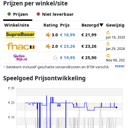
Prijzen per winkel/site
Prijzen
Niet leverbaar
Winkel/site
Rating
Prijs
Bezorgd
Gewijzigd
↻
3.0
€ 16,99
€ 21,99
Jun 16, 2026
↻
2.0
€ 23,26
€ 23,26
Jan 29, 2026
↻
€ 19,95
€ 25,90
Nov 06, 2025
meer
~ betekent inclusief geschatte verzendkosten en BTW verschil.
Exacte verzendkosten zijn afhankelijk van o.a. afmetingen en/of
Speelgoed Prijsontwikkeling
gewicht.
Prijzen en beschikbaarheid kunnen zijn veranderd sinds de laatste
controle. Volgorde is puur op basis van prijs, vergoedingen door
partners hebben hier geen enkele invoed op. Alleen bij gelijke prijzen
kunnen historische prestaties de volgorde beïnvloeden.