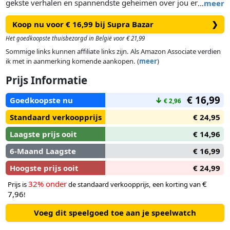
gekste verhalen en spannendste geheimen over jou en je
…
meer
vrienden naar boven haalt. Het spel bevat meer dan 400
Koop nu voor € 16,99 bij Supra Bazar
❯
grappige, beschamende, en onverwachte bekentenissen. Een
super plezante manier om oude en nieuwe vrienden beter te
Het goedkoopste thuisbezorgd in België voor € 21,99
leren kennen, een ideale party starter en een origineel cadeau
Sommige links kunnen affiliate links zijn. Als Amazon Associate verdien
en sublieme sfeerschepper voor wie op een feestje of diner
ik met in aanmerking komende aankopen. (
meer
)
wordt uitgenodigd!
Prijs Informatie
€ 16,99
Goedkoopste nu
↓
€ 2,96
Standaard verkoopprijs
€ 24,95
Laagste prijs ooit
€ 14,96
6-Maand Laagste
€ 16,99
Hoogste prijs ooit
€ 24,99
32% onder
€
Prijs is
de standaard verkoopprijs, een korting van
7,96
!
Voeg dit speelgoed toe aan je speelwatch