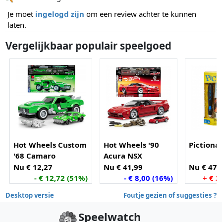
Je moet
ingelogd zijn
om een review achter te kunnen
laten.
Vergelijkbaar populair speelgoed
Hot Wheels Custom
Hot Wheels '90
Pictiona
'68 Camaro
Acura NSX
Nu € 12,27
Nu € 41,99
Nu € 47,
- € 12,72 (51%)
- € 8,00 (16%)
+ € 2
Desktop versie
Foutje gezien of suggesties ?
Speelwatch