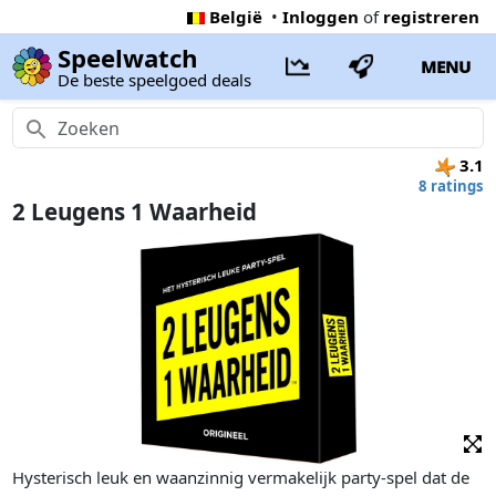
België
•
Inloggen
of
registreren
Speelwatch
MENU
De beste speelgoed deals
3.1
8 ratings
2 Leugens 1 Waarheid
Hysterisch leuk en waanzinnig vermakelijk party-spel dat de