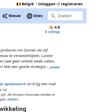
België
•
Inloggen
of
registreren
Nieuw
Sites
4.0
8 ratings
proberen om binnen de vijf
euw te verwezenlijken. Luister
en laat geen enkele steek vallen,
n! Met een goede strategie en
…
meer
sie doen slagen.
 je speelwatch
en krijg een mail
 is!
 zijn. Als Amazon Associate verdien ik
pen. (
meer
)
wikkeling