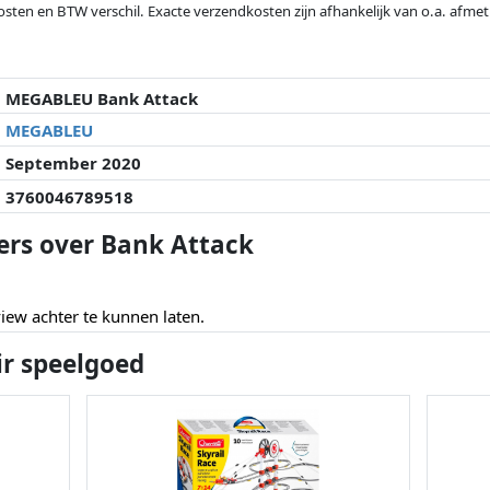
osten en BTW verschil. Exacte verzendkosten zijn afhankelijk van o.a. afme
veranderd sinds de laatste controle. Volgorde is puur op basis van prijs, v
e prijzen kunnen historische prestaties de volgorde beïnvloeden.
MEGABLEU Bank Attack
MEGABLEU
September 2020
3760046789518
ers over Bank Attack
ew achter te kunnen laten.
ir speelgoed