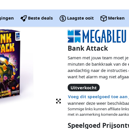
igingen
Beste deals
Laagste ooit
Merken
Bank Attack
Samen met jouw team moet je 
minuten de bankkraak van de e
aandachtig naar de instructies 
want het alarm mag niet afgaa
teamwork kunnen jullie de mis
Uitverkocht
Voeg dit speelgoed toe aan
wanneer deze weer beschikbaar
Sommige links kunnen affiliate links
met in aanmerking komende aanko
Speelgoed Prijsont