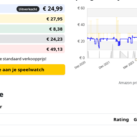
€ 24,99
Uitverkocht
€ 27,95
€ 8,38
€ 24,23
€ 49,13
e standaard verkoopprijs!
e aan je speelwatch
Amazon pric
te
r
Rating
G