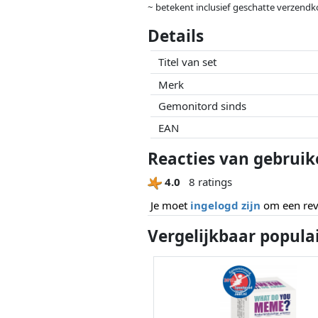
~ betekent inclusief geschatte verzendk
Prijzen en beschikbaarheid kunnen zijn 
Details
geen enkele invoed op. Alleen bij gelijk
Titel van set
Merk
Gemonitord sinds
EAN
Reacties van gebruik
4.0
8 ratings
Je moet
ingelogd zijn
om een revi
Vergelijkbaar popula