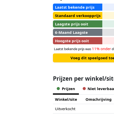
Laatst bekende prijs
Standaard verkoopprijs
Laagste prijs ooit
6-Maand Laagste
Hoogste prijs ooit
11% onder
Laatst bekende prijs was
d
Voeg dit speelgoed to
Prijzen per winkel/si
Prijzen
Niet leverbaa
Winkel/site
Omschrijving
Uitverkocht