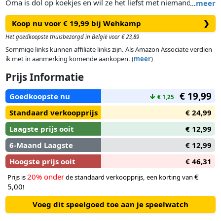
Oma is dol op koekjes en wil ze het liefst met niemand delen.
…
meer
Dus als oma in slaap valt, houdt ze de schaal met koekjes
Koop nu voor € 19,99 bij Wehkamp
❯
stevig vast op haar schoot - wat een hebzuchtige oma! Dit is
jouw kans om de koekjes van oma's schaal te pakken.
Het goedkoopste thuisbezorgd in België voor € 23,89
Sommige links kunnen affiliate links zijn. Als Amazon Associate verdien
ik met in aanmerking komende aankopen. (
meer
)
Prijs Informatie
€ 19,99
Goedkoopste nu
↓
€ 1,25
Standaard verkoopprijs
€ 24,99
Laagste prijs ooit
€ 12,99
6-Maand Laagste
€ 12,99
Hoogste prijs ooit
€ 46,31
20% onder
€
Prijs is
de standaard verkoopprijs, een korting van
5,00
!
Voeg dit speelgoed toe aan je speelwatch