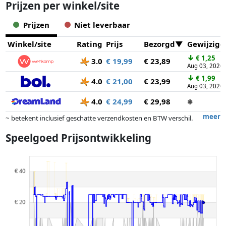
Prijzen per winkel/site
Prijzen
Niet leverbaar
Winkel/site
Rating
Prijs
Bezorgd
Gewijzigd
↓
€ 1,25
3.0
€ 19,99
€ 23,89
Aug 03, 2026
↓
€ 1,99
4.0
€ 21,00
€ 23,99
Aug 03, 2026
4.0
€ 24,99
€ 29,98
✱
meer
~ betekent inclusief geschatte verzendkosten en BTW verschil.
Exacte verzendkosten zijn afhankelijk van o.a. afmetingen en/of
Speelgoed Prijsontwikkeling
gewicht.
Prijzen en beschikbaarheid kunnen zijn veranderd sinds de laatste
controle. Volgorde is puur op basis van prijs, vergoedingen door
partners hebben hier geen enkele invoed op. Alleen bij gelijke prijzen
kunnen historische prestaties de volgorde beïnvloeden.