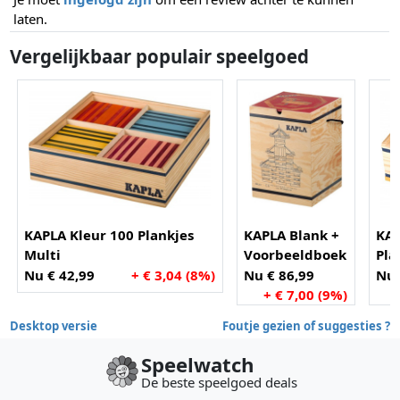
laten.
Vergelijkbaar populair speelgoed
KAPLA Kleur 100 Plankjes
KAPLA Blank +
KAP
Multi
Voorbeeldboek
Pla
Deel 1 - 280
Nu € 42,99
+ € 3,04 (8%)
Nu € 86,99
Nu 
Plankjes
+ € 7,00 (9%)
Desktop versie
Foutje gezien of suggesties ?
Speelwatch
De beste speelgoed deals