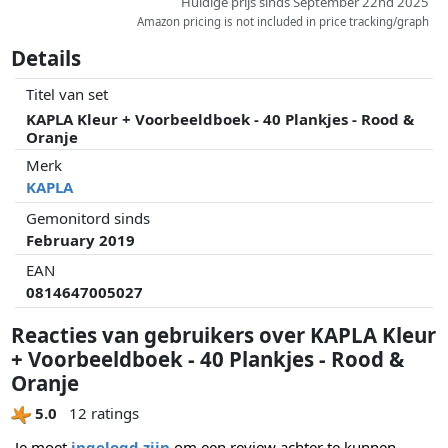
Huidige prijs sinds September 22nd 2025
Amazon pricing is not included in price tracking/graph
Details
Titel van set
KAPLA Kleur + Voorbeeldboek - 40 Plankjes - Rood &
Oranje
Merk
KAPLA
Gemonitord sinds
February 2019
EAN
0814647005027
Reacties van gebruikers over KAPLA Kleur
+ Voorbeeldboek - 40 Plankjes - Rood &
Oranje
5.0
12 ratings
Je moet
ingelogd zijn
om een review achter te kunnen