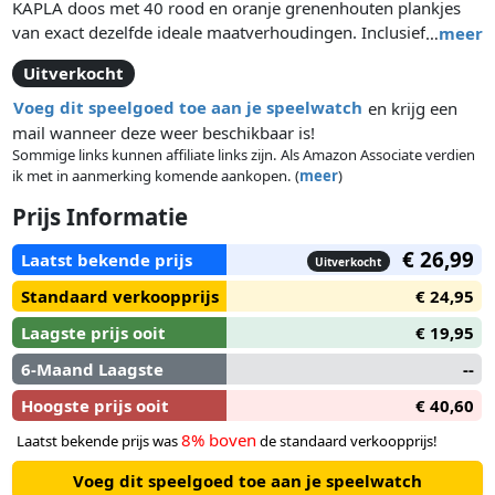
KAPLA doos met 40 rood en oranje grenenhouten plankjes
van exact dezelfde ideale maatverhoudingen. Inclusief een
…
meer
speciaal bijpassend voorbeeldboek. De voorbeelden in het
Uitverkocht
boek zijn gebaseerd op deze 2 kleuren en in combinatie met
blanke kapla plankjes.
Voeg dit speelgoed toe aan je speelwatch
en krijg een
mail wanneer deze weer beschikbaar is!
Sommige links kunnen affiliate links zijn. Als Amazon Associate verdien
ik met in aanmerking komende aankopen. (
meer
)
Prijs Informatie
€ 26,99
Laatst bekende prijs
Uitverkocht
Standaard verkoopprijs
€ 24,95
Laagste prijs ooit
€ 19,95
6-Maand Laagste
--
Hoogste prijs ooit
€ 40,60
8% boven
Laatst bekende prijs was
de standaard verkoopprijs!
Voeg dit speelgoed toe aan je speelwatch