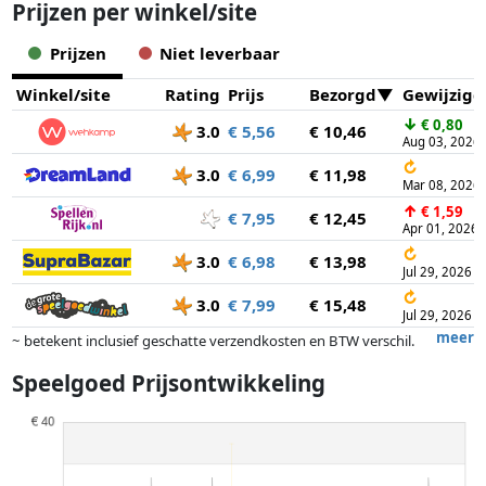
Prijzen per winkel/site
Prijzen
Niet leverbaar
Winkel/site
Rating
Prijs
Bezorgd
Gewijzigd
↓
€ 0,80
3.0
€ 5,56
€ 10,46
Aug 03, 2026
↻
3.0
€ 6,99
€ 11,98
Mar 08, 2026
↑
€ 1,59
€ 7,95
€ 12,45
Apr 01, 2026
↻
3.0
€ 6,98
€ 13,98
Jul 29, 2026
↻
3.0
€ 7,99
€ 15,48
Jul 29, 2026
meer
~ betekent inclusief geschatte verzendkosten en BTW verschil.
Exacte verzendkosten zijn afhankelijk van o.a. afmetingen en/of
Speelgoed Prijsontwikkeling
gewicht.
Prijzen en beschikbaarheid kunnen zijn veranderd sinds de laatste
controle. Volgorde is puur op basis van prijs, vergoedingen door
partners hebben hier geen enkele invoed op. Alleen bij gelijke prijzen
kunnen historische prestaties de volgorde beïnvloeden.