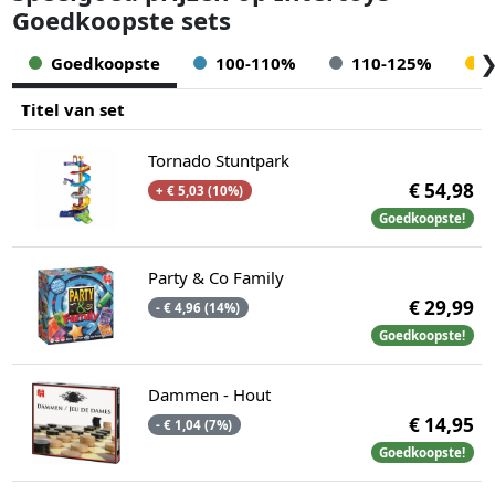
Goedkoopste sets
Goedkoopste
100-110%
110-125%
Titel van set
Tornado Stuntpark
€ 54,98
+ € 5,03 (10%)
Goedkoopste!
Party & Co Family
€ 29,99
- € 4,96 (14%)
Goedkoopste!
Dammen - Hout
€ 14,95
- € 1,04 (7%)
Goedkoopste!