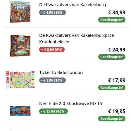
De Kwakzalvers van Kakelenburg
€ 34,99
- € 4,96 (12%)
Goedkoopste!
De Kwakzalvers van Kakelenburg: De
Kruidenheksen
€ 24,99
+ € 0,04 (0%)
Goedkoopste!
Ticket to Ride London
€ 17,99
- € 1,96 (10%)
Goedkoopste!
Nerf Elite 2.0 Shockwave RD 15
€ 19,95
- € 15,04 (43%)
Goedkoopste!