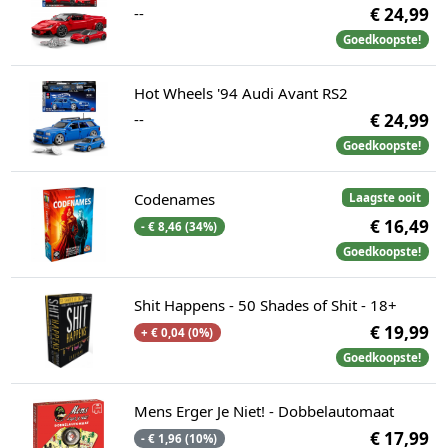
--
€ 24,99
Goedkoopste!
Hot Wheels '94 Audi Avant RS2
--
€ 24,99
Goedkoopste!
Codenames
Laagste ooit
€ 16,49
- € 8,46 (34%)
Goedkoopste!
Shit Happens - 50 Shades of Shit - 18+
€ 19,99
+ € 0,04 (0%)
Goedkoopste!
Mens Erger Je Niet! - Dobbelautomaat
€ 17,99
- € 1,96 (10%)