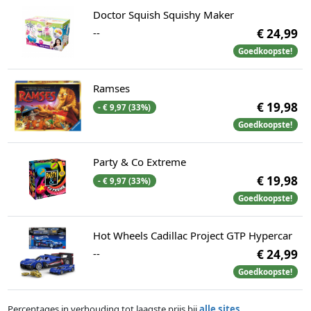
Doctor Squish Squishy Maker
--
€ 24,99
Goedkoopste!
Ramses
€ 19,98
- € 9,97 (33%)
Goedkoopste!
Party & Co Extreme
€ 19,98
- € 9,97 (33%)
Goedkoopste!
Hot Wheels Cadillac Project GTP Hypercar
--
€ 24,99
Goedkoopste!
Percentages in verhouding tot laagste prijs bij
alle sites
.