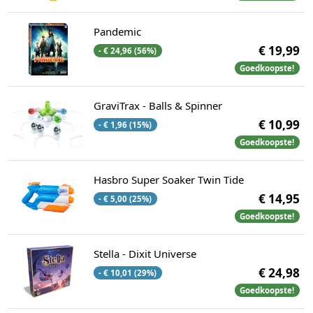
Pandemic
€ 19,99
- € 24,96 (56%)
Goedkoopste!
GraviTrax - Balls & Spinner
€ 10,99
- € 1,96 (15%)
Goedkoopste!
Hasbro Super Soaker Twin Tide
€ 14,95
- € 5,00 (25%)
Goedkoopste!
Stella - Dixit Universe
€ 24,98
- € 10,01 (29%)
Goedkoopste!