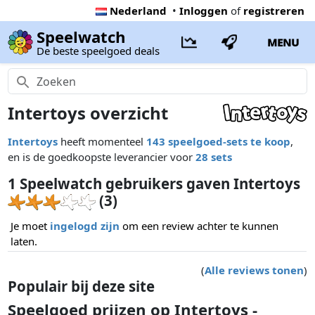
Nederland
•
Inloggen
of
registreren
Speelwatch
MENU
De beste speelgoed deals
Intertoys overzicht
Intertoys
heeft momenteel
143 speelgoed-sets te koop
,
en is de goedkoopste leverancier voor
28 sets
1 Speelwatch gebruikers gaven Intertoys
(3)
Je moet
ingelogd zijn
om een review achter te kunnen
laten.
(
Alle reviews tonen
)
Populair bij deze site
Speelgoed prijzen op Intertoys -