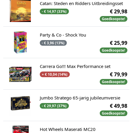
Catan: Steden en Ridders Uitbreidingsset
€ 29,98
- € 14,97 (33%)
Goedkoopste!
Party & Co - Shock You
€ 25,99
- € 3,96 (13%)
Goedkoopste!
Carrera Go!!! Max Performance set
€ 79,99
+ € 10,04 (14%)
Goedkoopste!
Jumbo Stratego 65-jarig jubileumversie
€ 49,98
- € 29,97 (37%)
Goedkoopste!
Hot Wheels Maserati MC20