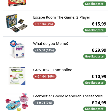
Goedkoopste!
Escape Room The Game: 2 Player
€ 15,99
+ € 1,04 (7%)
Goedkoopste!
What do you Meme?
€ 29,99
- € 5,00 (14%)
Goedkoopste!
GraviTrax - Trampoline
€ 10,99
+ € 1,04 (10%)
Goedkoopste!
Leerplezier Goede Manieren Theeservies
€ 24,95
- € 0,04 (0%)
Goedkoopste!