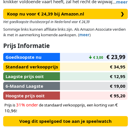
knikker voldoende vaart heeft, zal het recht de wipwap
…
meer
inrollen en daarna doorgaan met een toenemende snelheid.
Koop nu voor € 24,39 bij Amazon.nl
❯
En omdat je nooit genoeg wipwappen kunt hebben, zitten er
hier twee van in deze set, met daarnaast nog baanelementen,
Het goedkoopste thuisbezorgd in Nederland voor € 24,39
bouwstenen, een grondplaat en knikkers.
Sommige links kunnen affiliate links zijn. Als Amazon Associate verdien
ik met in aanmerking komende aankopen. (
meer
)
Prijs Informatie
€ 23,99
Goedkoopste nu
↓
€ 3,00
Standaard verkoopprijs
€ 34,95
Laagste prijs ooit
€ 12,95
6-Maand Laagste
€ 19,00
Hoogste prijs ooit
€ 95,20
31% onder
€
Prijs is
de standaard verkoopprijs, een korting van
10,96
!
Voeg dit speelgoed toe aan je speelwatch