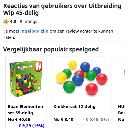
Reacties van gebruikers over Uitbreiding
Wip 45-delig
4.0
9 ratings
Je moet
ingelogd zijn
om een review achter te kunnen
laten.
Vergelijkbaar populair speelgoed
Baan Elementen
Knikkerset 12-delig
HUB
set 55-delig
Bou
(213
Nu € 40,66
Nu € 8,49
- € 0,46 (5%)
Nu €
- € 9,29 (19%)