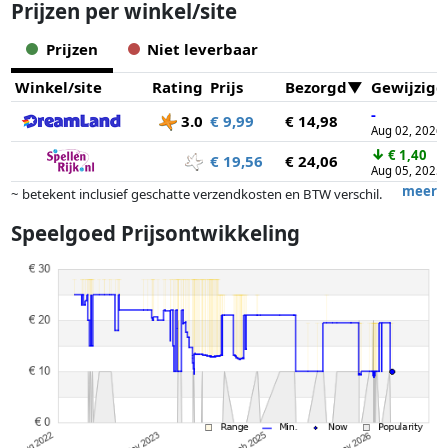
Prijzen per winkel/site
Prijzen
Niet leverbaar
Winkel/site
Rating
Prijs
Bezorgd
Gewijzigd
-
3.0
€ 9,99
€ 14,98
Aug 02, 2026
↓
€ 1,40
€ 19,56
€ 24,06
Aug 05, 2025
meer
~ betekent inclusief geschatte verzendkosten en BTW verschil.
Exacte verzendkosten zijn afhankelijk van o.a. afmetingen en/of
Speelgoed Prijsontwikkeling
gewicht.
Prijzen en beschikbaarheid kunnen zijn veranderd sinds de laatste
controle. Volgorde is puur op basis van prijs, vergoedingen door
partners hebben hier geen enkele invoed op. Alleen bij gelijke prijzen
kunnen historische prestaties de volgorde beïnvloeden.