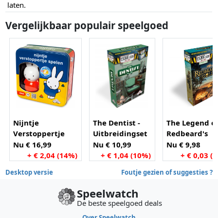
laten.
Vergelijkbaar populair speelgoed
Nijntje
The Dentist -
The Legend o
Verstoppertje
Uitbreidingset
Redbeard's
Spelen
voor Escape
Gold -
Nu € 16,99
Nu € 10,99
Nu € 9,98
Room The
Uitbreidingse
+ € 2,04 (14%)
+ € 1,04 (10%)
+ € 0,03 (
Game
voor Escape
Desktop versie
Foutje gezien of suggesties ?
Room The Ga
Speelwatch
De beste speelgoed deals
Over Speelwatch