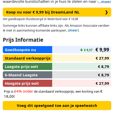
waardevolle kunstschatten in je huis te stelen en naar de
…
meer
vluchtauto's te brengen. Maar wel voordat de levende
Koop nu voor € 9,99 bij DreamLand NL
❯
beveiligingscamera je pakt! Een van de spelers is Hoofd
Bewaking, het is zijn taak om de dieven op te pakken.
Het goedkoopste thuisbezorgd in Nederland voor € 14,98
Sommige links kunnen affiliate links zijn. Als Amazon Associate verdien
ik met in aanmerking komende aankopen. (
meer
)
Prijs Informatie
€ 9,99
Goedkoopste nu
↓
€ 9,57
Standaard verkoopprijs
€ 27,99
Laagste prijs ooit
€ 8,79
6-Maand Laagste
€ 8,79
Hoogste prijs ooit
€ 27,99
64% onder
€
Prijs is
de standaard verkoopprijs, een korting van
18,00
!
Voeg dit speelgoed toe aan je speelwatch