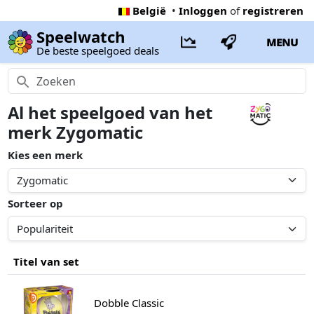
België
•
Inloggen
of
registreren
Speelwatch
MENU
De beste speelgoed deals
Al het speelgoed van het
merk Zygomatic
Kies een merk
Sorteer op
Titel van set
Dobble Classic