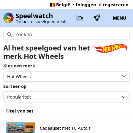
België
•
Inloggen
of
registreren
Speelwatch
MENU
De beste speelgoed deals
Al het speelgoed van het
merk Hot Wheels
Kies een merk
Sorteer op
Titel van set
Cadeauset met 10 Auto's