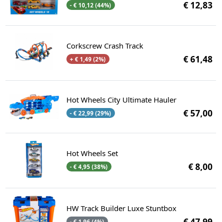
€ 12,83
- € 10,12 (44%)
Corkscrew Crash Track
€ 61,48
+ € 1,49 (2%)
Hot Wheels City Ultimate Hauler
€ 57,00
- € 22,99 (29%)
Hot Wheels Set
€ 8,00
- € 4,95 (38%)
HW Track Builder Luxe Stuntbox
€ 47,99
- € 1,96 (4%)