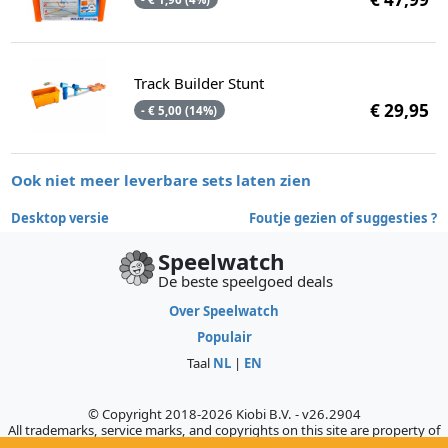
Track Builder Stunt
€ 29,95
- € 5,00 (14%)
Ook niet meer leverbare sets laten zien
Desktop versie
Foutje gezien of suggesties ?
Speelwatch
De beste speelgoed deals
Over Speelwatch
Populair
Taal
NL
|
EN
© Copyright 2018-2026 Kiobi B.V. - v26.2904
All trademarks, service marks, and copyrights on this site are property of
their respective owners, who do not sponsor, authorize, or endorse this