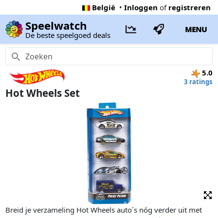
België
•
Inloggen
of
registreren
Speelwatch
MENU
De beste speelgoed deals
5.0
3 ratings
Hot Wheels Set
Breid je verzameling Hot Wheels auto´s nóg verder uit met