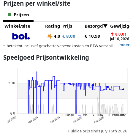
Prijzen per winkel/site
Prijzen
Winkel/site
Rating
Prijs
Bezorgd
Gewijzigd
↑
€ 0,01
4.0
€ 8,00
€ 10,99
Jul 16, 2026
meer
~ betekent inclusief geschatte verzendkosten en BTW verschil.
Exacte verzendkosten zijn afhankelijk van o.a. afmetingen en/of
Speelgoed Prijsontwikkeling
gewicht.
Prijzen en beschikbaarheid kunnen zijn veranderd sinds de laatste
controle. Volgorde is puur op basis van prijs, vergoedingen door
partners hebben hier geen enkele invoed op. Alleen bij gelijke prijzen
kunnen historische prestaties de volgorde beïnvloeden.
Huidige prijs sinds July 16th 2026