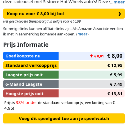
deze cadeauset met 5 stoere Hot Wheels auto´s! Deze set
…
meer
bestaat uit 5 van de coolste Hot Wheels modellen (schaal
Koop nu voor € 8,00 bij bol
❯
1:64) in 1 verpakking. Let op: er bestaan verschillende versies
van deze cadeauset. Vooraf is niet te bepalen welke versie je
Het goedkoopste thuisbezorgd in België voor € 10,99
geleverd krijgt. Ideaal voor Hot Wheels fans van drie jaar en
Sommige links kunnen affiliate links zijn. Als Amazon Associate verdien
ouder.
ik met in aanmerking komende aankopen. (
meer
)
Prijs Informatie
€ 8,00
Goedkoopste nu
↑
€ 0,01
Standaard verkoopprijs
€ 12,95
Laagste prijs ooit
€ 5,99
6-Maand Laagste
€ 7,49
Hoogste prijs ooit
€ 13,81
38% onder
€
Prijs is
de standaard verkoopprijs, een korting van
4,95
!
Voeg dit speelgoed toe aan je speelwatch