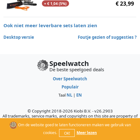
€ 23,99
+ € 1,04 (5%)
Ook niet meer leverbare sets laten zien
Desktop versie
Foutje gezien of suggesties ?
Speelwatch
De beste speelgoed deals
Over Speelwatch
Populair
Taal
NL
|
EN
© Copyright 2018-2026 Kiobi B.V. - v26.2903
All trademarks, service marks, and copyrights on this site are property of
their respective owners, who do not sponsor, authorize, or endorse this
Om de website goed te laten functioneren maken we gebruik van
site.
cookies.
Meer lezen
OK!