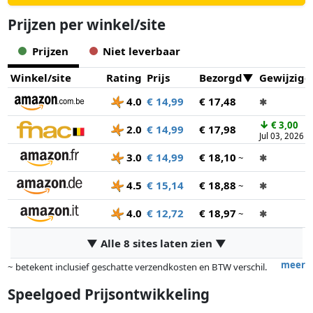
Per stuk verkrijgbaar en niet overal leverbaar.
Prijzen per winkel/site
Prijzen
Niet leverbaar
Winkel/site
Rating
Prijs
Bezorgd
Gewijzigd
4.0
€ 14,99
€ 17,48
✱
↓
€ 3,00
2.0
€ 14,99
€ 17,98
Jul 03, 2026
3.0
€ 14,99
€ 18,10
~
✱
4.5
€ 15,14
€ 18,88
~
✱
4.0
€ 12,72
€ 18,97
~
✱
▼ Alle 8 sites laten zien ▼
meer
~ betekent inclusief geschatte verzendkosten en BTW verschil.
Exacte verzendkosten zijn afhankelijk van o.a. afmetingen en/of
Speelgoed Prijsontwikkeling
gewicht.