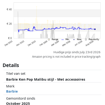
Prijzen en beschikbaarheid kunnen zijn veranderd sinds de laatste
controle. Volgorde is puur op basis van prijs, vergoedingen door
partners hebben hier geen enkele invoed op. Alleen bij gelijke prijzen
kunnen historische prestaties de volgorde beïnvloeden.
Huidige prijs sinds July 23rd 2026
Amazon pricing is not included in price tracking/graph
Details
Titel van set
Barbie Ken Pop Malibu stijl - Met accessoires
Merk
Barbie
Gemonitord sinds
October 2025