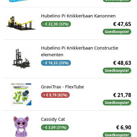
Hubelino Pi Knikkerbaan Kanonnen
€ 47,65
- € 22,30 (32%)
Goedkoopste!
Hubelino Pi Knikkerbaan Constructie
elementen
€ 48,63
- € 16,32 (25%)
Goedkoopste!
GraviTrax - FlexTube
€ 21,78
+ € 9,79 (82%)
Goedkoopste!
Cassidy Cat
€ 6,90
- € 3,09 (31%)
Goedkoopste!