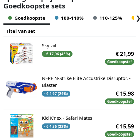
Goedkoopste sets
Goedkoopste
100-110%
110-125%
Titel van set
Skyrail
€ 21,99
- € 17,96 (45%)
Goedkoopste!
NERF N-Strike Elite Accustrike Disruptor. -
Blaster
€ 15,98
- € 4,97 (24%)
Goedkoopste!
Kid K'nex - Safari Mates
€ 15,59
- € 4,36 (22%)
Goedkoopste!