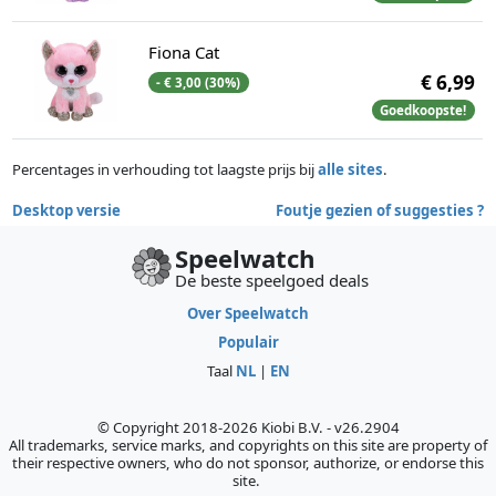
Fiona Cat
€ 6,99
- € 3,00 (30%)
Goedkoopste!
Percentages in verhouding tot laagste prijs bij
alle sites
.
Desktop versie
Foutje gezien of suggesties ?
Speelwatch
De beste speelgoed deals
Over Speelwatch
Populair
Taal
NL
|
EN
© Copyright 2018-2026 Kiobi B.V. - v26.2904
All trademarks, service marks, and copyrights on this site are property of
their respective owners, who do not sponsor, authorize, or endorse this
site.