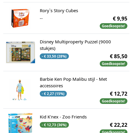
Rory`s Story Cubes
--
€ 9,95
Goedkoopste!
Disney Multiproperty Puzzel (9000
stukjes)
€ 85,50
- € 33,50 (28%)
Goedkoopste!
Barbie Ken Pop Malibu stijl - Met
accessoires
€ 12,72
- € 2,27 (15%)
Goedkoopste!
Kid K'nex - Zoo Friends
€ 22,22
- € 12,73 (36%)
Goedkoopste!