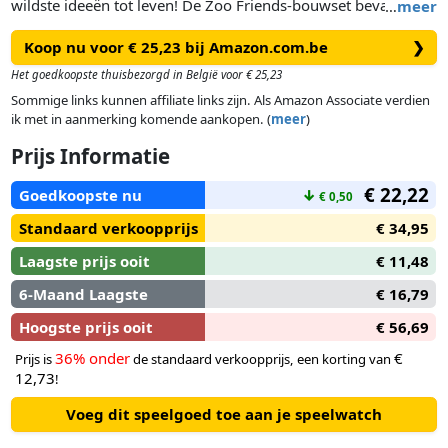
wildste ideeën tot leven! De Zoo Friends-bouwset bevat 30
…
meer
leuke bouwideeën en 55 kleurrijke onderdelen Je kind haalt
Koop nu voor € 25,23 bij Amazon.com.be
❯
steeds meer uit zijn fantasie als de Zoo Friends tot leven
komen! 3 tot 5 jaar
Het goedkoopste thuisbezorgd in België voor € 25,23
Sommige links kunnen affiliate links zijn. Als Amazon Associate verdien
ik met in aanmerking komende aankopen. (
meer
)
Prijs Informatie
€ 22,22
Goedkoopste nu
↓
€ 0,50
Standaard verkoopprijs
€ 34,95
Laagste prijs ooit
€ 11,48
6-Maand Laagste
€ 16,79
Hoogste prijs ooit
€ 56,69
36% onder
€
Prijs is
de standaard verkoopprijs, een korting van
12,73
!
Voeg dit speelgoed toe aan je speelwatch