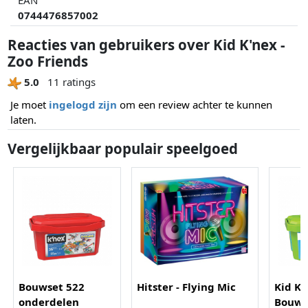
0744476857002
Reacties van gebruikers over Kid K'nex -
Zoo Friends
5.0
11 ratings
Je moet
ingelogd zijn
om een review achter te kunnen
laten.
Vergelijkbaar populair speelgoed
Bouwset 522
Hitster - Flying Mic
Kid K'
onderdelen
Bouws