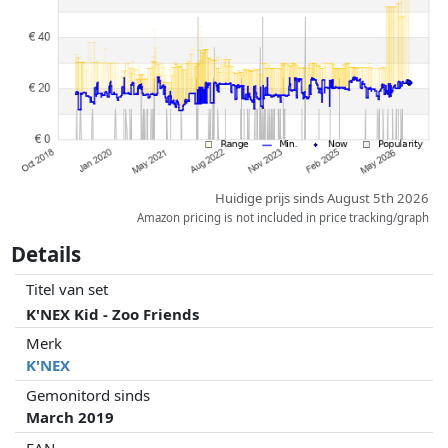
partners hebben hier geen enkele invoed op. Alleen bij gelijke prijzen
kunnen historische prestaties de volgorde beïnvloeden.
Huidige prijs sinds August 5th 2026
Amazon pricing is not included in price tracking/graph
Details
Titel van set
K'NEX Kid - Zoo Friends
Merk
K'NEX
Gemonitord sinds
March 2019
EAN