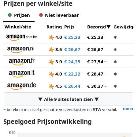
Prijzen per winkel/site
Prijzen
Niet leverbaar
Winkel/site
Rating
Prijs
Bezorgd
Gewijzigd
4.0
€ 25,23
€ 25,23
✱
3.5
€ 26,67
€ 26,67
✱
3.0
€ 24,35
€ 27,54
~
✱
4.0
€ 22,22
€ 28,47
~
✱
4.5
€ 26,44
€ 30,37
~
✱
▼ Alle 9 sites laten zien ▼
meer
~ betekent inclusief geschatte verzendkosten en BTW verschil.
Exacte verzendkosten zijn afhankelijk van o.a. afmetingen en/of
Speelgoed Prijsontwikkeling
gewicht.
Prijzen en beschikbaarheid kunnen zijn veranderd sinds de laatste
controle. Volgorde is puur op basis van prijs, vergoedingen door