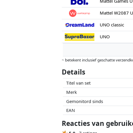
Mattel Games U
Mattel W2087 
UNO classic
UNO
~ betekent inclusief geschatte verzendk
Prijzen en beschikbaarheid kunnen zijn 
Details
geen enkele invoed op. Alleen bij gelijk
Titel van set
Merk
Gemonitord sinds
EAN
Reacties van gebruik
5.0
7 ratings