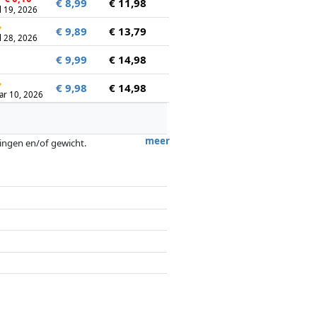
€ 8,99
€ 11,98
l 19, 2026
↻
€ 9,89
€ 13,79
l 28, 2026
€ 9,99
€ 14,98
↻
€ 9,98
€ 14,98
ar 10, 2026
meer
tingen en/of gewicht.
ergoedingen door partners hebben hier