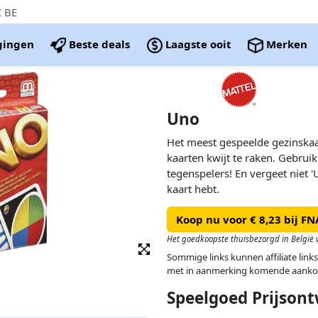
C BE
igingen
Beste deals
Laagste ooit
Merken
Uno
Het meest gespeelde gezinskaar
kaarten kwijt te raken. Gebruik
tegenspelers! En vergeet niet '
kaart hebt.
Koop nu voor € 8,23 bij FN
Het goedkoopste thuisbezorgd in België v
Sommige links kunnen affiliate links
met in aanmerking komende aanko
Speelgoed Prijsont