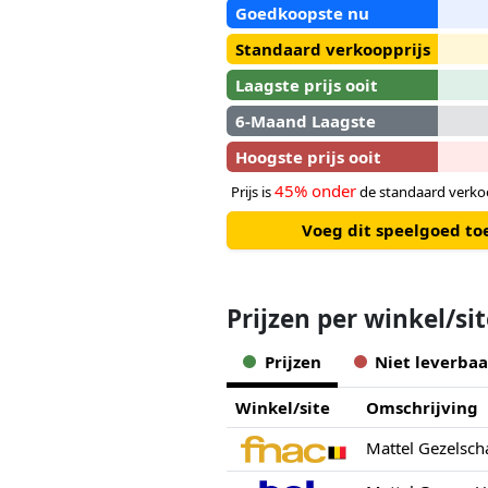
Goedkoopste nu
Standaard verkoopprijs
Laagste prijs ooit
6-Maand Laagste
Hoogste prijs ooit
45% onder
Prijs is
de standaard verkoo
Voeg dit speelgoed to
Prijzen per winkel/si
Prijzen
Niet leverbaa
Winkel/site
Omschrijving
Mattel Gezelsch