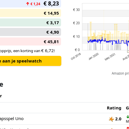
€ 8,23
↑
€ 1,24
€ 14,95
€ 3,17
€ 4,90
€ 45,81
€ 6,72
pprijs, een korting van
!
e aan je speelwatch
Amazon pric
te
r
Rating
G
apsspel Uno
2.0
M