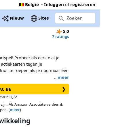
België
•
Inloggen
of
registreren
Nieuw
Sites
5.0
7 ratings
tspel! Probeer als eerste al je
 actiekaarten tegen je
Uno!' te roepen als je nog maar één
…
meer
AC BE
❯
oor € 11,22
 zijn. Als Amazon Associate verdien ik
pen. (
meer
)
wikkeling