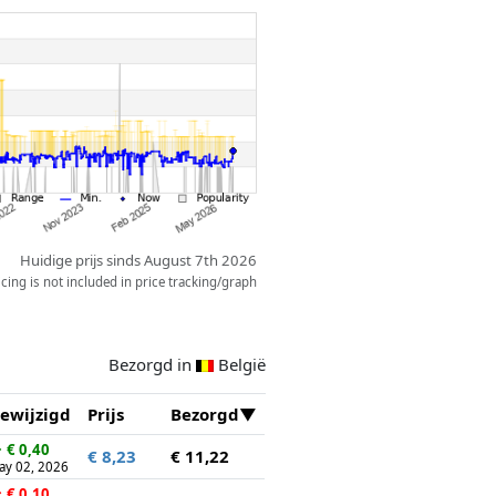
Huidige prijs sinds August 7th 2026
ing is not included in price tracking/graph
Bezorgd in
België
ewijzigd
Prijs
Bezorgd
↓
€ 0,40
€ 8,23
€ 11,22
ay 02, 2026
↑
€ 0,10