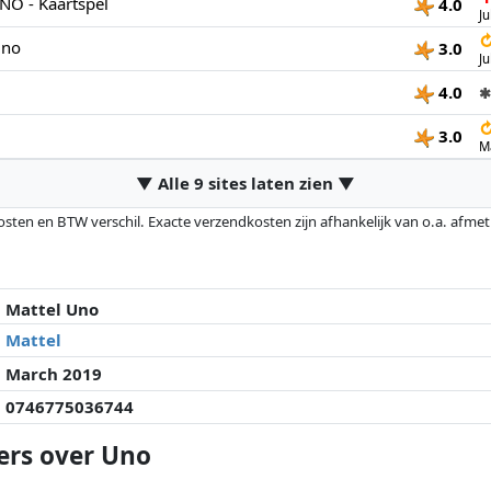
NO - Kaartspel
4.0
Ju
Uno
3.0
Ju
4.0
✱
3.0
M
▼ Alle 9 sites laten zien ▼
osten en BTW verschil. Exacte verzendkosten zijn afhankelijk van o.a. afme
veranderd sinds de laatste controle. Volgorde is puur op basis van prijs, v
e prijzen kunnen historische prestaties de volgorde beïnvloeden.
Mattel Uno
Mattel
March 2019
0746775036744
ers over Uno