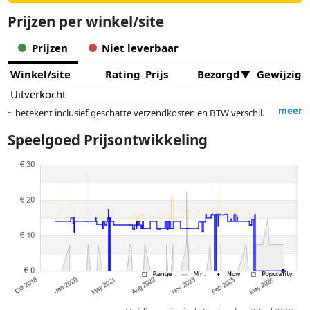
Prijzen per winkel/site
Prijzen
Niet leverbaar
Winkel/site
Rating
Prijs
Bezorgd
Gewijzigd
Uitverkocht
meer
~ betekent inclusief geschatte verzendkosten en BTW verschil.
Exacte verzendkosten zijn afhankelijk van o.a. afmetingen en/of
Speelgoed Prijsontwikkeling
gewicht.
Prijzen en beschikbaarheid kunnen zijn veranderd sinds de laatste
controle. Volgorde is puur op basis van prijs, vergoedingen door
partners hebben hier geen enkele invoed op. Alleen bij gelijke prijzen
kunnen historische prestaties de volgorde beïnvloeden.