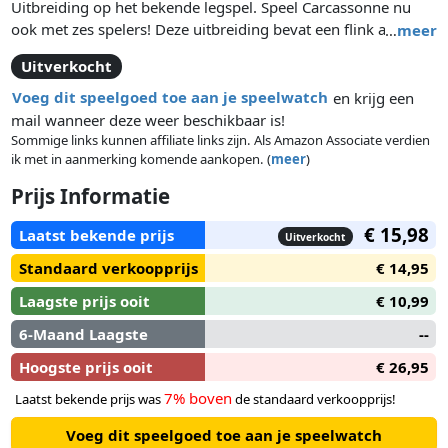
Uitbreiding op het bekende legspel. Speel Carcassonne nu
ook met zes spelers! Deze uitbreiding bevat een flink aantal
…
meer
nieuwe tegels, waaronder tegels met herbergen en
Uitverkocht
kathedralen. Wegen met een herberg zijn twee punten per
tegel waard, maar alleen als de weg is afgebouwd. Aan het
Voeg dit speelgoed toe aan je speelwatch
en krijg een
einde van het spel is een niet afgebouwde weg met een
mail wanneer deze weer beschikbaar is!
herberg dus niets waard. Hetzelfde geldt voor een stad met
Sommige links kunnen affiliate links zijn. Als Amazon Associate verdien
ik met in aanmerking komende aankopen. (
meer
)
een kathedraal er in. Verder krijgt iedere speler een extra
horige, die voor twee telt. Daarnaast bevat de verpakking een
Prijs Informatie
set horigen in een zesde kleur, zodat er een speler meer mee
kan doen.
€ 15,98
Laatst bekende prijs
Uitverkocht
Standaard verkoopprijs
€ 14,95
Laagste prijs ooit
€ 10,99
6-Maand Laagste
--
Hoogste prijs ooit
€ 26,95
7% boven
Laatst bekende prijs was
de standaard verkoopprijs!
Voeg dit speelgoed toe aan je speelwatch