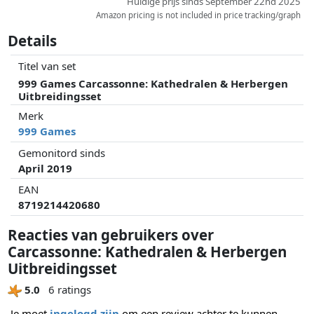
Huidige prijs sinds September 22nd 2025
Amazon pricing is not included in price tracking/graph
Details
Titel van set
999 Games Carcassonne: Kathedralen & Herbergen
Uitbreidingsset
Merk
999 Games
Gemonitord sinds
April 2019
EAN
8719214420680
Reacties van gebruikers over
Carcassonne: Kathedralen & Herbergen
Uitbreidingsset
5.0
6 ratings
Je moet
ingelogd zijn
om een review achter te kunnen