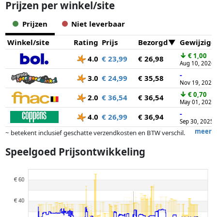
Prijzen per winkel/site
Prijzen
Niet leverbaar
Winkel/site
Rating
Prijs
Bezorgd
Gewijzigd
↓
€ 1,00
4.0
€ 23,99
€ 26,98
Aug 10, 2026
-
3.0
€ 24,99
€ 35,58
Nov 19, 2025
↓
€ 0,70
2.0
€ 36,54
€ 36,54
May 01, 2026
-
4.0
€ 26,99
€ 36,94
Sep 30, 2025
meer
~ betekent inclusief geschatte verzendkosten en BTW verschil.
Exacte verzendkosten zijn afhankelijk van o.a. afmetingen en/of
Speelgoed Prijsontwikkeling
gewicht.
Prijzen en beschikbaarheid kunnen zijn veranderd sinds de laatste
controle. Volgorde is puur op basis van prijs, vergoedingen door
partners hebben hier geen enkele invoed op. Alleen bij gelijke prijzen
kunnen historische prestaties de volgorde beïnvloeden.