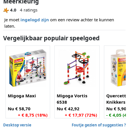
Meerkleurig
4.0
4 ratings
Je moet
ingelogd zijn
om een review achter te kunnen
laten.
Vergelijkbaar populair speelgoed
Migoga Maxi
Migoga Vortis
Quercetti
6538
Knikkers 
stuks
Nu € 58,70
Nu € 42,92
Nu € 5,90
+ € 8,75 (18%)
+ € 17,97 (72%)
- € 4,05 (4
Desktop versie
Foutje gezien of suggesties ?