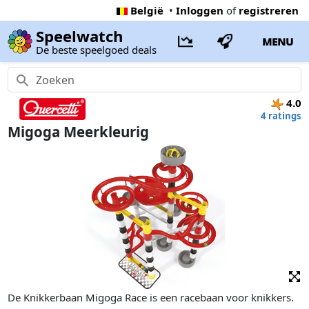
België
•
Inloggen
of
registreren
Speelwatch
MENU
De beste speelgoed deals
4.0
4 ratings
Migoga Meerkleurig
De Knikkerbaan Migoga Race is een racebaan voor knikkers.