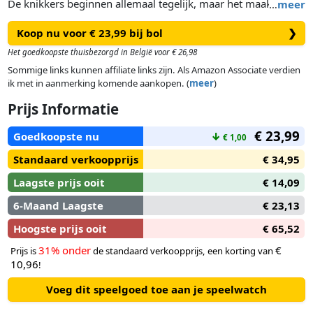
De knikkers beginnen allemaal tegelijk, maar het maakt niet
…
meer
uit waar begonnen wordt. De baan bevat splitsingen, extra
Koop nu voor € 23,99 bij bol
❯
banen, obstakels en vallen waardoor van tevoren nooit te
vertellen is hoe de knikker zal rollen. De knikkers hebben
Het goedkoopste thuisbezorgd in België voor € 26,98
allemaal een andere kleur, zodat goed te zien is wie welke
Sommige links kunnen affiliate links zijn. Als Amazon Associate verdien
knikker heeft gekozen. Onderaan is een finish met nummers.
ik met in aanmerking komende aankopen. (
meer
)
Degene die als eerst beneden is wint.
Prijs Informatie
€ 23,99
Goedkoopste nu
↓
€ 1,00
Standaard verkoopprijs
€ 34,95
Laagste prijs ooit
€ 14,09
6-Maand Laagste
€ 23,13
Hoogste prijs ooit
€ 65,52
31% onder
€
Prijs is
de standaard verkoopprijs, een korting van
10,96
!
Voeg dit speelgoed toe aan je speelwatch