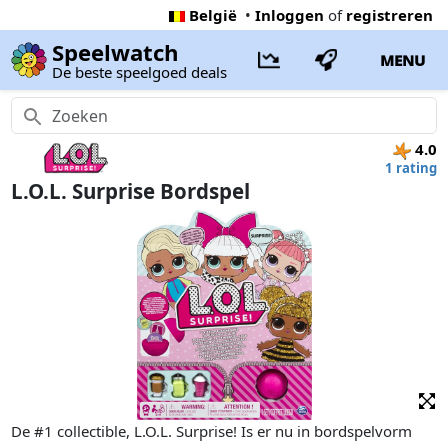
België
•
Inloggen
of
registreren
Speelwatch
MENU
De beste speelgoed deals
4.0
1 rating
L.O.L. Surprise Bordspel
De #1 collectible, L.O.L. Surprise! Is er nu in bordspelvorm