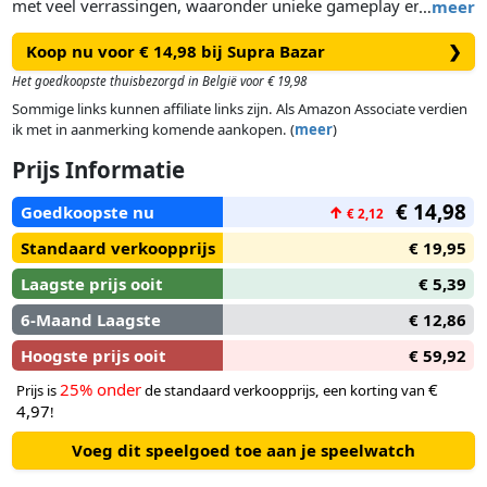
met veel verrassingen, waaronder unieke gameplay en
…
meer
exclusieve accessoires die horen bij je L.O.L Surprise poppen.
Koop nu voor € 14,98 bij Supra Bazar
❯
Welke van je favoriete L.O.L. Babys kies jij om als pion te
gebruiken? Verzamel en verkoop tokens om uit te vinden of
Het goedkoopste thuisbezorgd in België voor € 19,98
je meer een Merbaby, Queen Bee, Rocker of Diva bent!
Sommige links kunnen affiliate links zijn. Als Amazon Associate verdien
Verzamel alle 7 niveaus verrassingen om te winnen.
ik met in aanmerking komende aankopen. (
meer
)
Prijs Informatie
€ 14,98
Goedkoopste nu
↑
€ 2,12
Standaard verkoopprijs
€ 19,95
Laagste prijs ooit
€ 5,39
6-Maand Laagste
€ 12,86
Hoogste prijs ooit
€ 59,92
25% onder
€
Prijs is
de standaard verkoopprijs, een korting van
4,97
!
Voeg dit speelgoed toe aan je speelwatch