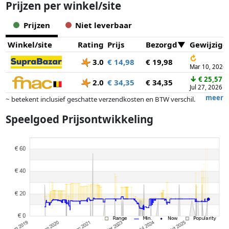
Prijzen per winkel/site
Prijzen
Niet leverbaar
Winkel/site
Rating
Prijs
Bezorgd
Gewijzigd
↻
3.0
€ 14,98
€ 19,98
Mar 10, 2026
↓
€ 25,57
2.0
€ 34,35
€ 34,35
Jul 27, 2026
meer
~ betekent inclusief geschatte verzendkosten en BTW verschil.
Exacte verzendkosten zijn afhankelijk van o.a. afmetingen en/of
Speelgoed Prijsontwikkeling
gewicht.
Prijzen en beschikbaarheid kunnen zijn veranderd sinds de laatste
controle. Volgorde is puur op basis van prijs, vergoedingen door
partners hebben hier geen enkele invoed op. Alleen bij gelijke prijzen
kunnen historische prestaties de volgorde beïnvloeden.