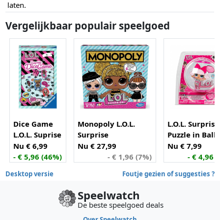
laten.
Vergelijkbaar populair speelgoed
Dice Game
Monopoly L.O.L.
L.O.L. Surprise
L.O.L. Suprise
Surprise
Puzzle in Ball
Nu € 6,99
Nu € 27,99
Nu € 7,99
- € 5,96 (46%)
- € 1,96 (7%)
- € 4,96 
Desktop versie
Foutje gezien of suggesties ?
Speelwatch
De beste speelgoed deals
Over Speelwatch