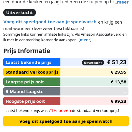
een door de keuken en jaagt iedereen de stuipen op het lijf.
…
meer
Nu geen tijd meer te verliezen! Laat ze snel met behulp van
Uitverkocht
het bestek in de val lopen. De dobbelsteen geeft aan of je een
vork, mes of lepel mag draaien. Goed kijken en snel
Voeg dit speelgoed toe aan je speelwatch
en krijg een
reageren, daar draait het om. Wie slim het bestek draait, laat
mail wanneer deze weer beschikbaar is!
de kakkerlakken in de val lopen. Voor iedere kakkerlak die je
Sommige links kunnen affiliate links zijn. Als Amazon Associate verdien
ik met in aanmerking komende aankopen. (
meer
)
vangt krijg je een fiche. Wie als eerste vijf fiches in de wacht
heeft gesleept, wint de kakkerlakkenjacht.
Prijs Informatie
€ 51,23
Laatst bekende prijs
Uitverkocht
Standaard verkoopprijs
€ 29,95
Laagste prijs ooit
€ 13,58
6-Maand Laagste
--
Hoogste prijs ooit
€ 99,23
71% boven
Laatst bekende prijs was
de standaard verkoopprijs!
Voeg dit speelgoed toe aan je speelwatch