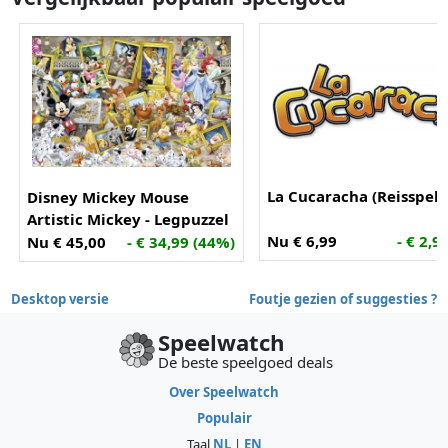
La Cucaracha (Reisspel)
Disney Mickey Mouse
Artistic Mickey - Legpuzzel
- 5000 stukjes
Nu € 6,99
- € 2,9
Nu € 45,00
- € 34,99 (44%)
Desktop versie
Foutje gezien of suggesties ?
Speelwatch
De beste speelgoed deals
Over Speelwatch
Populair
Taal
NL
|
EN