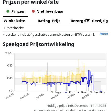
Prijzen per winkel/site
Prijzen
Niet leverbaar
Winkel/site
Rating
Prijs
Bezorgd
Gewijzigd
Uitverkocht
meer
~ betekent inclusief geschatte verzendkosten en BTW verschil.
Exacte verzendkosten zijn afhankelijk van o.a. afmetingen en/of
Speelgoed Prijsontwikkeling
gewicht.
Prijzen en beschikbaarheid kunnen zijn veranderd sinds de laatste
controle. Volgorde is puur op basis van prijs, vergoedingen door
partners hebben hier geen enkele invoed op. Alleen bij gelijke prijzen
kunnen historische prestaties de volgorde beïnvloeden.
Huidige prijs sinds December 14th 2025
Amazon pricing is not included in price tracking/graph