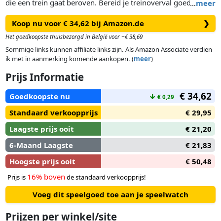
die een trein gaat beroven. Bereid je treinoverval goed voor
…
meer
door actiekaarten op de gemeenschappelijke stapel te
Koop nu voor € 34,62 bij Amazon.de
❯
leggen. Kies je acties zorgvuldig en zorg ervoor dat je
ondertussen de kogels van je tegenstanders ontwijkt. Je
Het goedkoopste thuisbezorgd in België voor ~€ 38,69
speelt Colt Express niet op een speelbord, maar in een echte
Sommige links kunnen affiliate links zijn. Als Amazon Associate verdien
driedimensionale trein. De treinrovers kunnen van de ene
ik met in aanmerking komende aankopen. (
meer
)
wagon naar de andere bewegen, op het dak lopen, andere
Prijs Informatie
treinrovers klappen geven of neerschieten, de passagiers
beroven of de sheriff verplaatsen. Wie na vijf rondes de
€ 34,62
Goedkoopste nu
↓
€ 0,29
grootste buit heeft, wint het spel! Word jij de rijkste bandiet
van het Wilde Westen?
Standaard verkoopprijs
€ 29,95
Laagste prijs ooit
€ 21,20
6-Maand Laagste
€ 21,83
Hoogste prijs ooit
€ 50,48
16% boven
Prijs is
de standaard verkoopprijs!
Voeg dit speelgoed toe aan je speelwatch
Prijzen per winkel/site