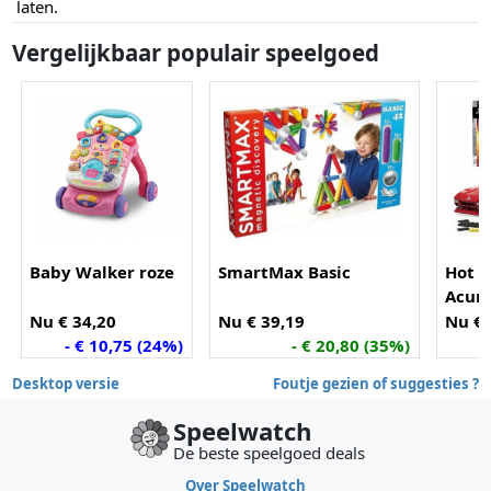
laten.
Vergelijkbaar populair speelgoed
Baby Walker roze
SmartMax Basic
Hot W
Acur
Nu € 34,20
Nu € 39,19
Nu € 
- € 10,75 (24%)
- € 20,80 (35%)
Desktop versie
Foutje gezien of suggesties ?
Speelwatch
De beste speelgoed deals
Over Speelwatch