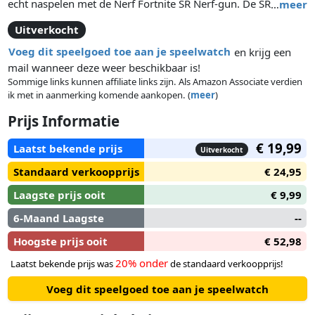
echt naspelen met de Nerf Fortnite SR Nerf-gun. De SR blaster
…
meer
is voorzien van snelle 4-dart hameractie zodat je 4 darts
Uitverkocht
achter elkaar kunt afvuren voordat je opnieuw laadt.
Voeg dit speelgoed toe aan je speelwatch
en krijg een
mail wanneer deze weer beschikbaar is!
Sommige links kunnen affiliate links zijn. Als Amazon Associate verdien
ik met in aanmerking komende aankopen. (
meer
)
Prijs Informatie
€ 19,99
Laatst bekende prijs
Uitverkocht
Standaard verkoopprijs
€ 24,95
Laagste prijs ooit
€ 9,99
6-Maand Laagste
--
Hoogste prijs ooit
€ 52,98
20% onder
Laatst bekende prijs was
de standaard verkoopprijs!
Voeg dit speelgoed toe aan je speelwatch