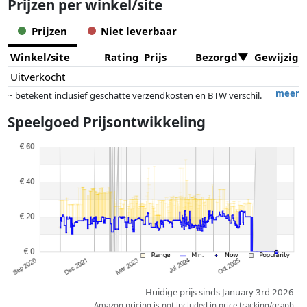
Prijzen per winkel/site
Prijzen
Niet leverbaar
Winkel/site
Rating
Prijs
Bezorgd
Gewijzigd
Uitverkocht
meer
~ betekent inclusief geschatte verzendkosten en BTW verschil.
Exacte verzendkosten zijn afhankelijk van o.a. afmetingen en/of
Speelgoed Prijsontwikkeling
gewicht.
Prijzen en beschikbaarheid kunnen zijn veranderd sinds de laatste
controle. Volgorde is puur op basis van prijs, vergoedingen door
partners hebben hier geen enkele invoed op. Alleen bij gelijke prijzen
kunnen historische prestaties de volgorde beïnvloeden.
Huidige prijs sinds January 3rd 2026
Amazon pricing is not included in price tracking/graph