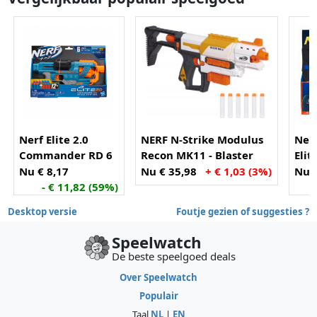
Nerf Elite 2.0
NERF N-Strike Modulus
Nerf
Commander RD 6
Recon MK11 - Blaster
Elit
Vest
Nu € 8,17
Nu € 35,98
+ € 1,03 (3%)
Nu €
- € 11,82 (59%)
Desktop versie
Foutje gezien of suggesties ?
Speelwatch
De beste speelgoed deals
Over Speelwatch
Populair
Taal
NL
|
EN