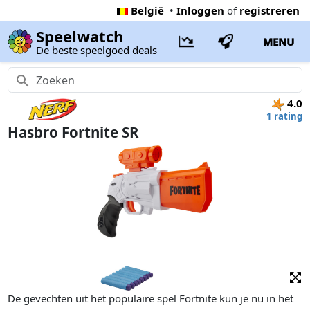
België
•
Inloggen
of
registreren
Speelwatch
MENU
De beste speelgoed deals
4.0
1 rating
Hasbro Fortnite SR
De gevechten uit het populaire spel Fortnite kun je nu in het