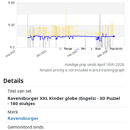
Prijzen en beschikbaarheid kunnen zijn veranderd sinds de laatste
controle. Volgorde is puur op basis van prijs, vergoedingen door
partners hebben hier geen enkele invoed op. Alleen bij gelijke prijzen
kunnen historische prestaties de volgorde beïnvloeden.
Huidige prijs sinds April 16th 2026
Amazon pricing is not included in price tracking/graph
Details
Titel van set
Ravensburger XXL Kinder globe (Engels) - 3D Puzzel
- 180 stukjes
Merk
Ravensburger
Gemonitord sinds