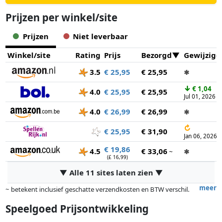
Prijzen per winkel/site
Prijzen
Niet leverbaar
Winkel/site
Rating
Prijs
Bezorgd
Gewijzigd
3.5
€ 25,95
€ 25,95
✱
↓
€ 1,04
4.0
€ 25,95
€ 25,95
Jul 01, 2026
4.0
€ 26,99
€ 26,99
✱
↻
€ 25,95
€ 31,90
Jan 06, 2026
€ 19,86
4.5
€ 33,06
~
✱
(£ 16,99)
▼ Alle 11 sites laten zien ▼
meer
~ betekent inclusief geschatte verzendkosten en BTW verschil.
Exacte verzendkosten zijn afhankelijk van o.a. afmetingen en/of
Speelgoed Prijsontwikkeling
gewicht.