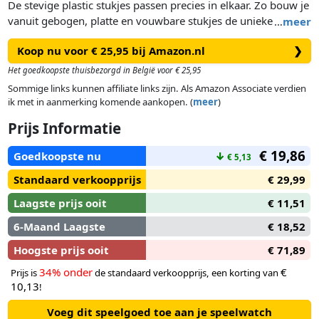
De stevige plastic stukjes passen precies in elkaar. Zo bouw je
vanuit gebogen, platte en vouwbare stukjes de unieke
…
meer
Ravensburger XXL Puzzel Kinderglobe, zonder lijm te
Koop nu voor € 25,95 bij Amazon.nl
❯
gebruiken!
Het goedkoopste thuisbezorgd in België voor € 25,95
Sommige links kunnen affiliate links zijn. Als Amazon Associate verdien
ik met in aanmerking komende aankopen. (
meer
)
Prijs Informatie
€ 19,86
Goedkoopste nu
↓
€ 5,13
Standaard verkoopprijs
€ 29,99
Laagste prijs ooit
€ 11,51
6-Maand Laagste
€ 18,52
Hoogste prijs ooit
€ 71,89
34% onder
€
Prijs is
de standaard verkoopprijs, een korting van
10,13
!
Voeg dit speelgoed toe aan je speelwatch