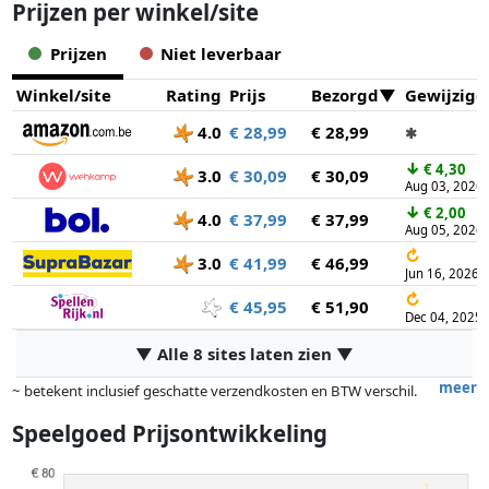
Prijzen per winkel/site
Prijzen
Niet leverbaar
Winkel/site
Rating
Prijs
Bezorgd
Gewijzigd
4.0
€ 28,99
€ 28,99
✱
↓
€ 4,30
3.0
€ 30,09
€ 30,09
Aug 03, 2026
↓
€ 2,00
4.0
€ 37,99
€ 37,99
Aug 05, 2026
↻
3.0
€ 41,99
€ 46,99
Jun 16, 2026
↻
€ 45,95
€ 51,90
Dec 04, 2025
▼ Alle 8 sites laten zien ▼
meer
~ betekent inclusief geschatte verzendkosten en BTW verschil.
Exacte verzendkosten zijn afhankelijk van o.a. afmetingen en/of
Speelgoed Prijsontwikkeling
gewicht.
Prijzen en beschikbaarheid kunnen zijn veranderd sinds de laatste
controle. Volgorde is puur op basis van prijs, vergoedingen door