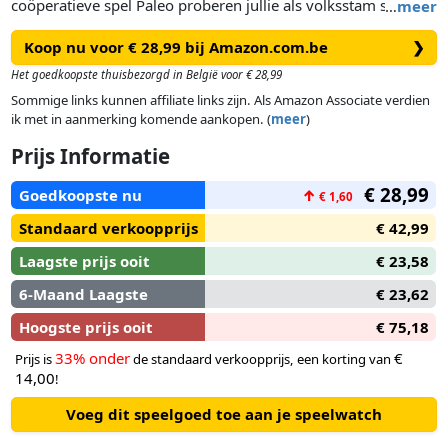
coöperatieve spel Paleo proberen jullie als volksstam samen
…
meer
te overleven en voortdurend te streven naar vooruitgang.
Koop nu voor € 28,99 bij Amazon.com.be
❯
Maar let op, overal dreigt gevaar: wilde dieren, stormen en
andere volksstammen liggen op de loer. Zullen jullie slagen?
Het goedkoopste thuisbezorgd in België voor € 28,99
Sommige links kunnen affiliate links zijn. Als Amazon Associate verdien
ik met in aanmerking komende aankopen. (
meer
)
Prijs Informatie
€ 28,99
Goedkoopste nu
↑
€ 1,60
Standaard verkoopprijs
€ 42,99
Laagste prijs ooit
€ 23,58
6-Maand Laagste
€ 23,62
Hoogste prijs ooit
€ 75,18
33% onder
€
Prijs is
de standaard verkoopprijs, een korting van
14,00
!
Voeg dit speelgoed toe aan je speelwatch