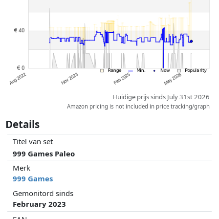
partners hebben hier geen enkele invoed op. Alleen bij gelijke prijzen
kunnen historische prestaties de volgorde beïnvloeden.
Huidige prijs sinds July 31st 2026
Amazon pricing is not included in price tracking/graph
Details
Titel van set
999 Games Paleo
Merk
999 Games
Gemonitord sinds
February 2023
EAN