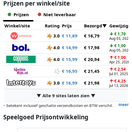
Prijzen per winkel/site
Prijzen
Niet leverbaar
Winkel/site
Rating
Prijs
Bezorgd
Gewijzigd
↓
€ 1,70
3.0
€ 11,89
€ 16,79
Aug 03, 2026
↓
€ 1,00
4.0
€ 14,99
€ 17,98
Aug 05, 2026
↑
€ 1,00
4.0
€ 15,99
€ 20,94
Apr 25, 2026
↑
€ 2,54
€ 16,95
€ 21,45
Jul 01, 2025
↑
€ 4,25
3.0
€ 16,99
€ 21,98
Jul 13, 2026
▼ Alle 9 sites laten zien ▼
meer
~ betekent inclusief geschatte verzendkosten en BTW verschil.
Exacte verzendkosten zijn afhankelijk van o.a. afmetingen en/of
Speelgoed Prijsontwikkeling
gewicht.
Prijzen en beschikbaarheid kunnen zijn veranderd sinds de laatste
controle. Volgorde is puur op basis van prijs, vergoedingen door