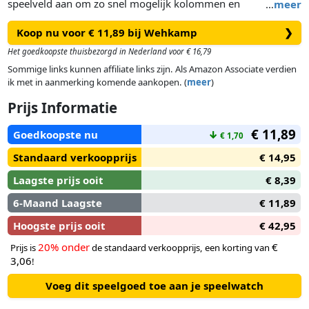
speelveld aan om zo snel mogelijk kolommen en
…
meer
gelijkgekleurde gebieden te vullen. Elke beurt kies je een
Koop nu voor € 11,89 bij Wehkamp
❯
gedobbelde kleur en een gedobbeld cijfer. Die combineer je,
waardoor je aangrenzende vakjes van de gekozen kleur mag
Het goedkoopste thuisbezorgd in Nederland voor € 16,79
aankruisen. Maak steeds de juiste keuze en probeer de door
Sommige links kunnen affiliate links zijn. Als Amazon Associate verdien
de andere spelers gewenste combinatie weg te nemen.
ik met in aanmerking komende aankopen. (
meer
)
Prijs Informatie
€ 11,89
Goedkoopste nu
↓
€ 1,70
Standaard verkoopprijs
€ 14,95
Laagste prijs ooit
€ 8,39
6-Maand Laagste
€ 11,89
Hoogste prijs ooit
€ 42,95
20% onder
€
Prijs is
de standaard verkoopprijs, een korting van
3,06
!
Voeg dit speelgoed toe aan je speelwatch