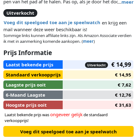
pen van het pad af te halen. Pas op, als je door het doolhof
…
meer
beweegt, moet je de rode staafjes met je pen verplaatsen om
Uitverkocht
nieuwe wegen te maken om de uitdaging op te lossen!
Voeg dit speelgoed toe aan je speelwatch
en krijg een
mail wanneer deze weer beschikbaar is!
Sommige links kunnen affiliate links zijn. Als Amazon Associate verdien
ik met in aanmerking komende aankopen. (
meer
)
Prijs Informatie
€ 14,99
Laatst bekende prijs
Uitverkocht
Standaard verkoopprijs
€ 14,95
Laagste prijs ooit
€ 7,62
6-Maand Laagste
€ 12,76
Hoogste prijs ooit
€ 31,63
ongeveer gelijk
Laatst bekende prijs was
de standaard
verkoopprijs!
Voeg dit speelgoed toe aan je speelwatch