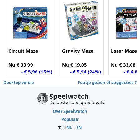
Circuit Maze
Gravity Maze
Laser Maze
Nu € 33,99
Nu € 19,05
Nu € 33,08
- € 5,96 (15%)
- € 5,94 (24%)
- € 6,8
Desktop versie
Foutje gezien of suggesties ?
Speelwatch
De beste speelgoed deals
Over Speelwatch
Populair
Taal
NL
|
EN