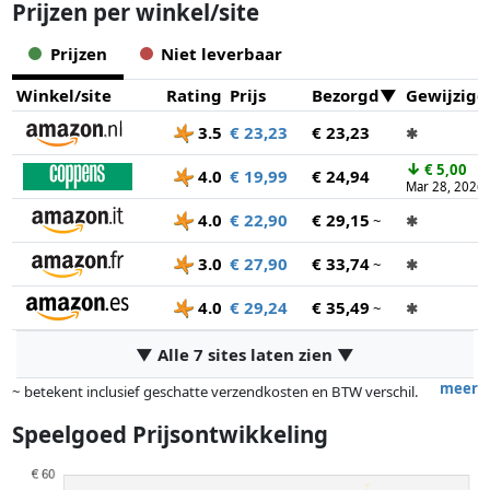
Prijzen per winkel/site
Prijzen
Niet leverbaar
Winkel/site
Rating
Prijs
Bezorgd
Gewijzigd
3.5
€ 23,23
€ 23,23
✱
↓
€ 5,00
4.0
€ 19,99
€ 24,94
Mar 28, 2026
4.0
€ 22,90
€ 29,15
~
✱
3.0
€ 27,90
€ 33,74
~
✱
4.0
€ 29,24
€ 35,49
~
✱
▼ Alle 7 sites laten zien ▼
meer
~ betekent inclusief geschatte verzendkosten en BTW verschil.
Exacte verzendkosten zijn afhankelijk van o.a. afmetingen en/of
Speelgoed Prijsontwikkeling
gewicht.
Prijzen en beschikbaarheid kunnen zijn veranderd sinds de laatste
controle. Volgorde is puur op basis van prijs, vergoedingen door