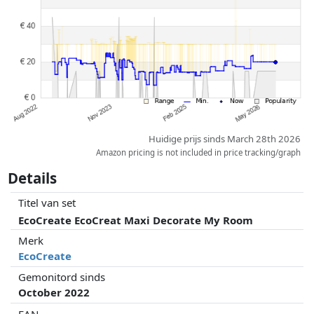
partners hebben hier geen enkele invoed op. Alleen bij gelijke prijzen
kunnen historische prestaties de volgorde beïnvloeden.
Huidige prijs sinds March 28th 2026
Amazon pricing is not included in price tracking/graph
Details
Titel van set
EcoCreate EcoCreat Maxi Decorate My Room
Merk
EcoCreate
Gemonitord sinds
October 2022
EAN