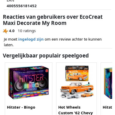
4005556181452
Reacties van gebruikers over EcoCreat
Maxi Decorate My Room
4.0
10 ratings
Je moet
ingelogd zijn
om een review achter te kunnen
laten.
Vergelijkbaar populair speelgoed
Hitster - Bingo
Hot Wheels
Hitste
Custom '62 Chevy