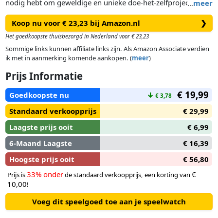
nodig hebt om geweldige en unieke doe-het-zelfprojecten te
…
meer
maken van materialen die je thuis niet meer nodig hebt, zoals
Koop nu voor € 23,23 bij Amazon.nl
❯
bijvoorbeeld lege melkpakken of wc-papierrollen. De
knutselobjecten krijgen een tweede bestemming en dienen
Het goedkoopste thuisbezorgd in Nederland voor € 23,23
als handige accessoires en als sfeervolle decoratie in de
Sommige links kunnen affiliate links zijn. Als Amazon Associate verdien
kinderkamer. De eenvoudige instructies loodsen je stap voor
ik met in aanmerking komende aankopen. (
meer
)
stap door elk project en staan garant voor een prachtig
Prijs Informatie
eindresultaat.
€ 19,99
Goedkoopste nu
↓
€ 3,78
Standaard verkoopprijs
€ 29,99
Laagste prijs ooit
€ 6,99
6-Maand Laagste
€ 16,39
Hoogste prijs ooit
€ 56,80
33% onder
€
Prijs is
de standaard verkoopprijs, een korting van
10,00
!
Voeg dit speelgoed toe aan je speelwatch