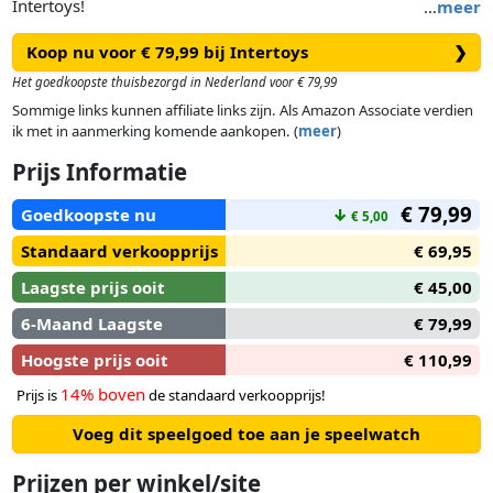
Intertoys!
…
meer
Koop nu voor € 79,99 bij Intertoys
❯
Het goedkoopste thuisbezorgd in Nederland voor € 79,99
Sommige links kunnen affiliate links zijn. Als Amazon Associate verdien
ik met in aanmerking komende aankopen. (
meer
)
Prijs Informatie
€ 79,99
Goedkoopste nu
↓
€ 5,00
Standaard verkoopprijs
€ 69,95
Laagste prijs ooit
€ 45,00
6-Maand Laagste
€ 79,99
Hoogste prijs ooit
€ 110,99
14% boven
Prijs is
de standaard verkoopprijs!
Voeg dit speelgoed toe aan je speelwatch
Prijzen per winkel/site