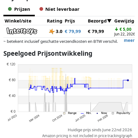
Prijzen
Niet leverbaar
Winkel/site
Rating
Prijs
Bezorgd
Gewijzigd
↓
€ 5,00
3.0
€ 79,99
€ 79,99
Jun 22, 2026
meer
~ betekent inclusief geschatte verzendkosten en BTW verschil.
Exacte verzendkosten zijn afhankelijk van o.a. afmetingen en/of
Speelgoed Prijsontwikkeling
gewicht.
Prijzen en beschikbaarheid kunnen zijn veranderd sinds de laatste
controle. Volgorde is puur op basis van prijs, vergoedingen door
partners hebben hier geen enkele invoed op. Alleen bij gelijke prijzen
kunnen historische prestaties de volgorde beïnvloeden.
Huidige prijs sinds June 22nd 2026
Amazon pricing is not included in price tracking/graph