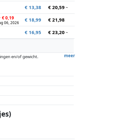
€ 13,38
€ 20,59
~
↑
€ 0,19
€ 18,99
€ 21,98
ug 06, 2026
€ 16,95
€ 23,20
~
meer
tingen en/of gewicht.
ergoedingen door partners hebben hier
jes)