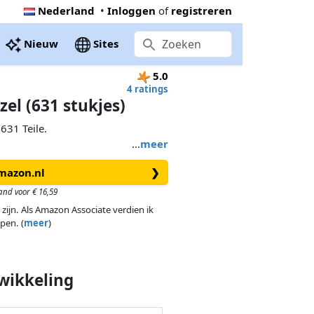
Nederland
•
Inloggen
of
registreren
Nieuw
Sites
5.0
4 ratings
zel (631 stukjes)
631 Teile.
…
meer
Amazon.nl
❯
and voor € 16,59
 zijn. Als Amazon Associate verdien ik
pen. (
meer
)
wikkeling