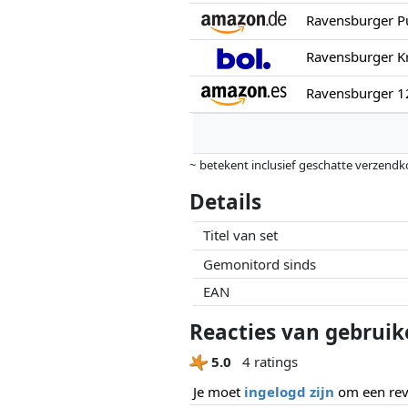
Ravensburger Kry
~ betekent inclusief geschatte verzendk
Prijzen en beschikbaarheid kunnen zijn 
Details
geen enkele invoed op. Alleen bij gelijk
Titel van set
Gemonitord sinds
EAN
Reacties van gebruike
5.0
4 ratings
Je moet
ingelogd zijn
om een revi