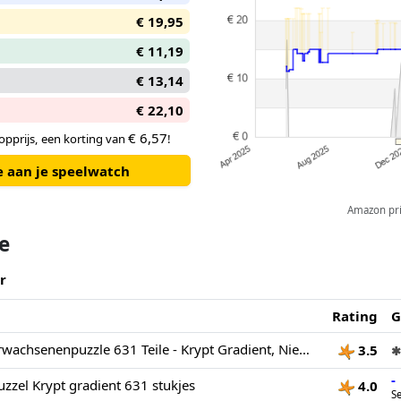
€ 19,95
€ 11,19
€ 13,14
€ 22,10
€ 6,57
pprijs, een korting van
!
e aan je speelwatch
Amazon pric
te
r
Rating
G
Ravensburger Erwachsenenpuzzle 631 Teile - Krypt Gradient, Nieuwe versie
3.5
✱
-
zzel Krypt gradient 631 stukjes
4.0
S