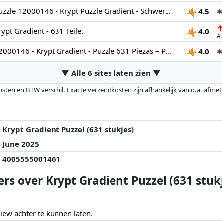
Ravensburger Puzzle 12000146 - Krypt Puzzle Gradient - Schweres Puzzle für Erwachsene und Kinder ab 14 Jahren, mit 631 Teilen
4.5
✱
pt Gradient - 631 Teile.
4.0
A
Ravensburger 12000146 - Krypt Gradient - Puzzle 631 Piezas – Puzzle Adultos y niños a patir de 14 años, Puzzle Monocolor
4.0
✱
▼ Alle 6 sites laten zien ▼
osten en BTW verschil. Exacte verzendkosten zijn afhankelijk van o.a. afme
veranderd sinds de laatste controle. Volgorde is puur op basis van prijs, v
e prijzen kunnen historische prestaties de volgorde beïnvloeden.
Krypt Gradient Puzzel (631 stukjes)
June 2025
4005555001461
rs over Krypt Gradient Puzzel (631 stuk
ew achter te kunnen laten.