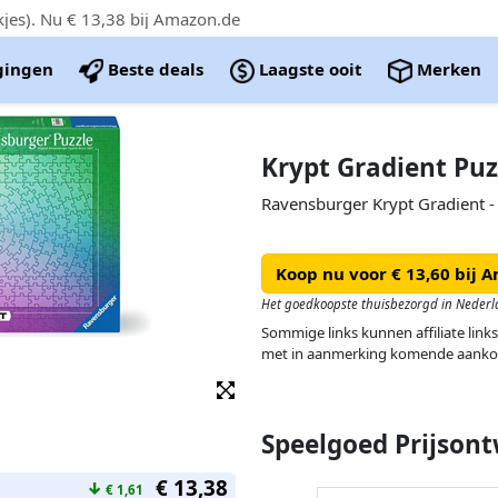
kjes). Nu € 13,38 bij Amazon.de
igingen
Beste deals
Laagste ooit
Merken
Krypt Gradient Puz
Ravensburger Krypt Gradient - 
Koop nu voor € 13,60 bij 
Het goedkoopste thuisbezorgd in Nederl
Sommige links kunnen affiliate links
met in aanmerking komende aanko
Speelgoed Prijsont
€ 13,38
↓
€ 1,61